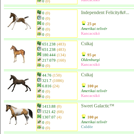
0
(0)
Independent Felicity&#...
0
(0)
0
(0)
0
(0)
25 pt
Amerikai telivér
0
(0)
Kancacsikó
0
(0)
Csikaj
651.238
(483)
651.238
(483)
180.444
(134)
95 pt
Oldenburgi
217.079
(160)
Kancacsikó
0
(0)
Csikaj
44.76
(150)
321.7
(1086)
6.816
(24)
100 pt
Amerikai telivér
0
(0)
Kancacsikó
0
(0)
Sweet Galactic™
1413.88
(0)
1521.42
(68)
1307.07
(4)
100 pt
Amerikai telivér
0
(0)
Csődör
0
(0)