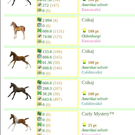
Amerikai telivér
272
(147)
Kancacsikó
0
(0)
Csikaj
2.094
(4)
0
(0)
666.6
(1131)
100 pt
Oldenburgi
74.06
(125)
Kancacsikó
0
(0)
Csikaj
133.8
(109)
666.6
(545)
61.36
(50)
100 pt
Amerikai telivér
666.6
(546)
Csődörcsikó
0
(0)
Csikaj
666.6
(516)
268.3
(207)
38.26
(30)
100 pt
Amerikai telivér
643.6
(497)
Csődörcsikó
0
(0)
Curly Mystery™
0
(0)
0
(0)
0
(0)
25 pt
Amerikai telivér
0
(0)
Kancacsikó