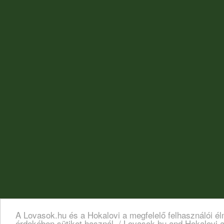
A Lovasok.hu és a Hokalovi a megfelelő felhasználói é
érdekében sütiket használ. / Lovasok.hu and Hokalovi a