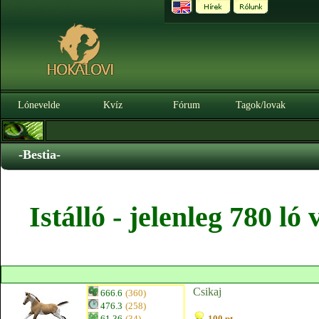
Lónevelde
Kvíz
Fórum
Tagok/lovak
-Bestia-
Istálló - jelenleg 780 l
Csikaj
666.6
(360)
476.3
(258)
61.36
(34)
100 pt