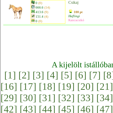
Csikaj
0
(0)
666.6
(14)
413.6
(9)
100 pt
Haflingi
151.4
(4)
Kancacsikó
0
(0)
A kijelölt istállób
[1]
[2]
[3]
[4]
[5]
[6]
[7]
[8
[16]
[17]
[18]
[19]
[20]
[21]
[29]
[30]
[31]
[32]
[33]
[34]
[42]
[43]
[44]
[45]
[46]
[47]