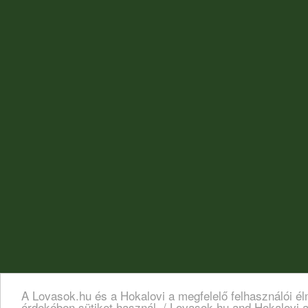
A Lovasok.hu és a Hokalovi a megfelelő felhasználói é
érdekében sütiket használ. / Lovasok.hu and Hokalovi a