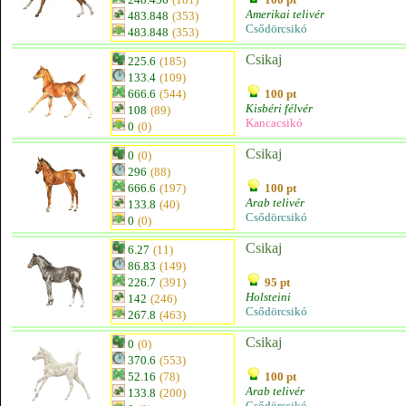
Amerikai telivér
483.848
(353)
Csődörcsikó
483.848
(353)
Csikaj
225.6
(185)
133.4
(109)
666.6
(544)
100 pt
Kisbéri félvér
108
(89)
Kancacsikó
0
(0)
Csikaj
0
(0)
296
(88)
666.6
(197)
100 pt
Arab telivér
133.8
(40)
Csődörcsikó
0
(0)
Csikaj
6.27
(11)
86.83
(149)
226.7
(391)
95 pt
Holsteini
142
(246)
Csődörcsikó
267.8
(463)
Csikaj
0
(0)
370.6
(553)
52.16
(78)
100 pt
Arab telivér
133.8
(200)
Csődörcsikó