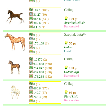
0
(0)
Csikaj
189.1
(182)
31.27
(30)
666.6
(639)
100 pt
Amerikai telivér
302.6
(290)
Kancacsikó
0.113
(1)
Széplak Juta™
0
(0)
0
(0)
1701.09
(1)
55 pt
Gidrán
0
(0)
Csődör
0
(0)
Csikaj
1.9879
(2)
632.838
(468)
254.047
(188)
100 pt
Oldenburgi
632.838
(468)
Kancacsikó
178.288
(132)
Csikaj
0
(0)
666.6
(270)
140.7
(57)
95 pt
Fjord kisló
243.3
(99)
Kancacsikó
0
(0)