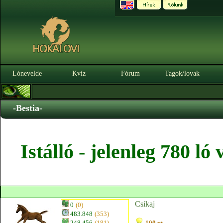
Lónevelde
Kvíz
Fórum
Tagok/lovak
-Bestia-
Istálló - jelenleg 780 l
Csikaj
0
(0)
483.848
(353)
248.456
(181)
100 pt