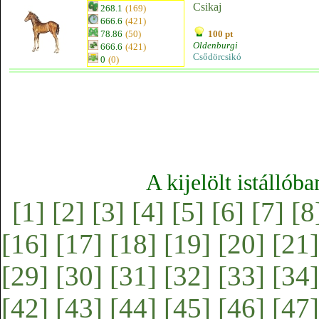
Csikaj
268.1
(169)
666.6
(421)
78.86
(50)
100 pt
Oldenburgi
666.6
(421)
Csődörcsikó
0
(0)
A kijelölt istállób
[1]
[2]
[3]
[4]
[5]
[6]
[7]
[8
[16]
[17]
[18]
[19]
[20]
[21]
[29]
[30]
[31]
[32]
[33]
[34]
[42]
[43]
[44]
[45]
[46]
[47]