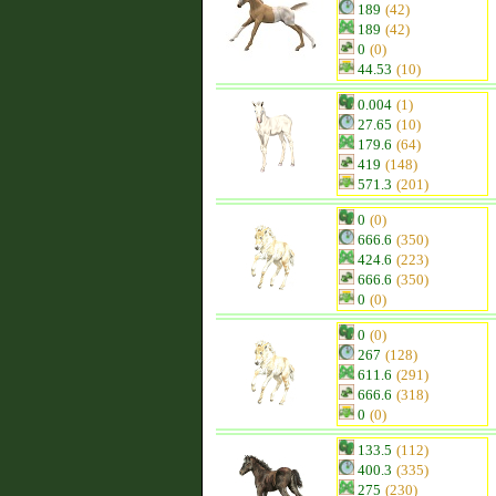
189
(42)
189
(42)
0
(0)
44.53
(10)
0.004
(1)
27.65
(10)
179.6
(64)
419
(148)
571.3
(201)
0
(0)
666.6
(350)
424.6
(223)
666.6
(350)
0
(0)
0
(0)
267
(128)
611.6
(291)
666.6
(318)
0
(0)
133.5
(112)
400.3
(335)
275
(230)