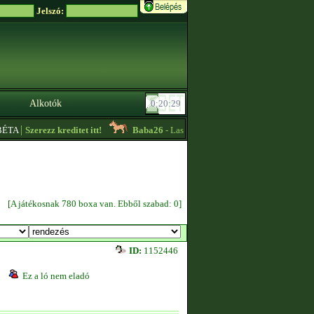
Jelszó:
Alkotók
|
TA
Szerezz kreditet itt!
Baba26
- Lassú körös edzőt keresek sürgősen!! -
08
[A játékosnak 780 boxa van. Ebből szabad: 0]
ID:
1152446
Ez a ló nem eladó