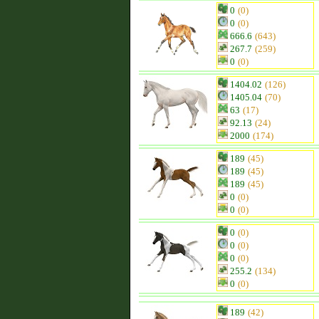
0
(0)
0
(0)
666.6
(643)
267.7
(259)
0
(0)
1404.02
(126)
1405.04
(70)
63
(17)
92.13
(24)
2000
(174)
189
(45)
189
(45)
189
(45)
0
(0)
0
(0)
0
(0)
0
(0)
0
(0)
255.2
(134)
0
(0)
189
(42)