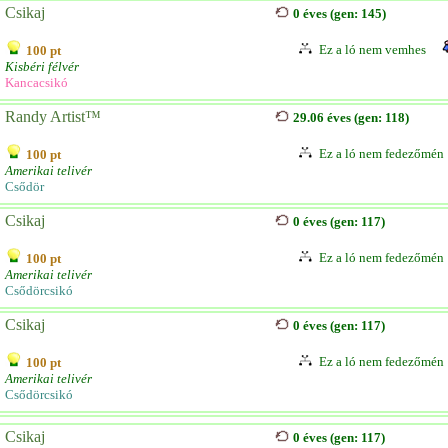
Csikaj
0 éves (gen: 145)
Ez a ló nem vemhes
100 pt
Kisbéri félvér
Kancacsikó
Randy Artist™
29.06 éves (gen: 118)
Ez a ló nem fedezőmén
100 pt
Amerikai telivér
Csődör
Csikaj
0 éves (gen: 117)
Ez a ló nem fedezőmén
100 pt
Amerikai telivér
Csődörcsikó
Csikaj
0 éves (gen: 117)
Ez a ló nem fedezőmén
100 pt
Amerikai telivér
Csődörcsikó
Csikaj
0 éves (gen: 117)