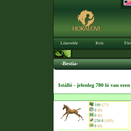
Lónevelde
Kvíz
Fór
-Bestia-
Istálló - jelenleg 780 ló van eze
189
(77)
0
(0)
0
(0)
250.8
(103)
0
(0)