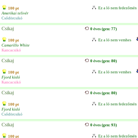
Ez a ló nem fedezőmén
100 pt
Amerikai telivér
Csődörcsikó
Csikaj
0 éves (gen: 77)
Ez a ló nem vemhes
100 pt
Camarillo White
Kancacsikó
Csikaj
0 éves (gen: 80)
Ez a ló nem vemhes
100 pt
Fjord kisló
Kancacsikó
Csikaj
0 éves (gen: 80)
Ez a ló nem fedezőmén
100 pt
Fjord kisló
Csődörcsikó
Csikaj
0 éves (gen: 93)
Ez a ló nem fedezőmén
100 pt