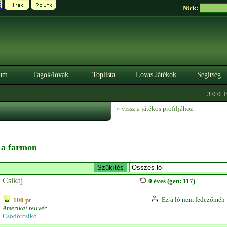
Nick:
um
Tagok/lovak
Toplista
Lovas Játékok
Segítség
3.0.0. BÉ
« vissz a játékos profiljához
n a farmon
Csikaj
0 éves (gen: 117)
Ez a ló nem fedezőmén
100 pt
Amerikai telivér
Csődörcsikó