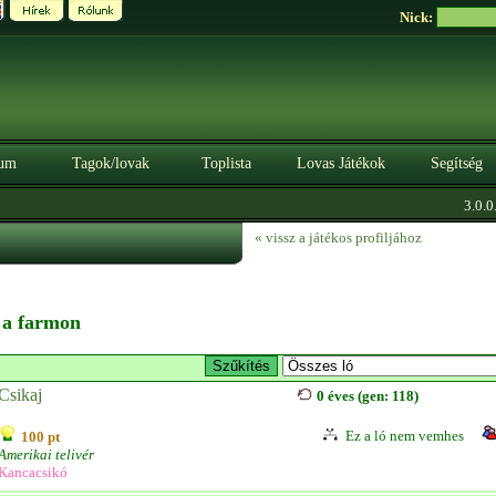
Nick:
um
Tagok/lovak
Toplista
Lovas Játékok
Segítség
3.0.0. 
« vissz a játékos profiljához
n a farmon
Csikaj
0 éves (gen: 118)
Ez a ló nem vemhes
100 pt
Amerikai telivér
Kancacsikó