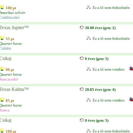
Ez a ló nem fedezőmén
100 pt
Amerikai telivér
Csődörcsikó
Texas Jupiter™
30.08 éves (gen: 2)
Ez a ló nem fedezőmén
55 pt
Quarter horse
Csődör
Csikaj
0 éves (gen: 5)
Ez a ló nem vemhes
90 pt
Quarter horse
Kancacsikó
Texas Kalina™
20.85 éves (gen: 4)
Ez a ló nem vemhes
85 pt
Quarter horse
Kanca
Csikaj
0 éves (gen: 5)
Ez a ló nem fedezőmén
100 pt