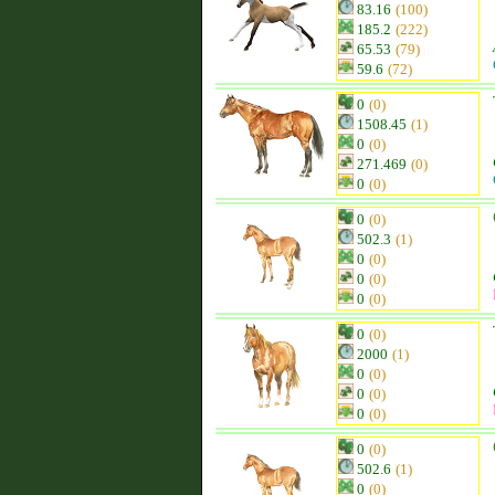
83.16
(100)
185.2
(222)
65.53
(79)
59.6
(72)
0
(0)
1508.45
(1)
0
(0)
271.469
(0)
0
(0)
0
(0)
502.3
(1)
0
(0)
0
(0)
0
(0)
0
(0)
2000
(1)
0
(0)
0
(0)
0
(0)
0
(0)
502.6
(1)
0
(0)