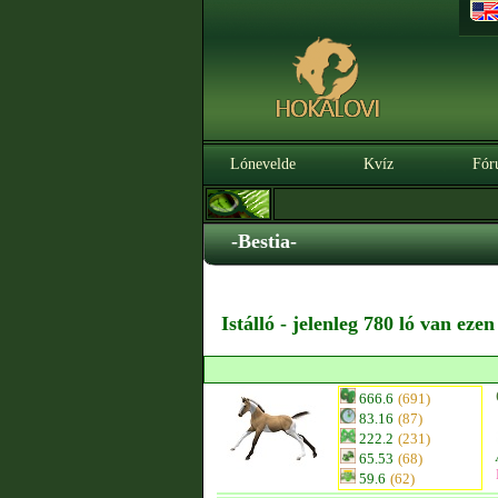
Lónevelde
Kvíz
Fór
-Bestia-
Istálló - jelenleg 780 ló van eze
666.6
(691)
83.16
(87)
222.2
(231)
65.53
(68)
59.6
(62)