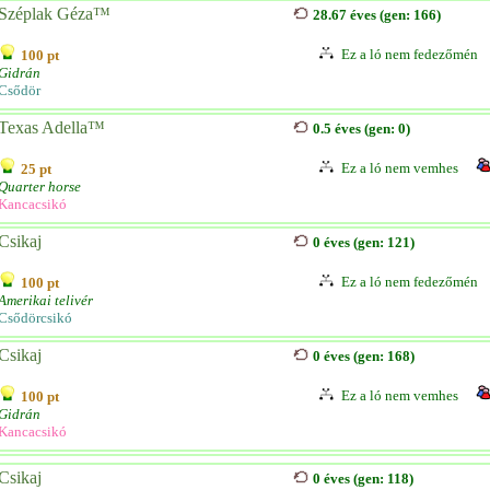
Széplak Géza™
28.67 éves (gen: 166)
Ez a ló nem fedezőmén
100 pt
Gidrán
Csődör
Texas Adella™
0.5 éves (gen: 0)
Ez a ló nem vemhes
25 pt
Quarter horse
Kancacsikó
Csikaj
0 éves (gen: 121)
Ez a ló nem fedezőmén
100 pt
Amerikai telivér
Csődörcsikó
Csikaj
0 éves (gen: 168)
Ez a ló nem vemhes
100 pt
Gidrán
Kancacsikó
Csikaj
0 éves (gen: 118)