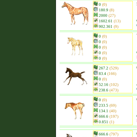
0
(0)
180.9
(8)
2000
(27)
1602.61
(13)
902.361
(9)
0
(0)
0
(0)
0
(0)
0
(0)
0
(0)
267.2
(529)
83.4
(166)
0
(0)
52.16
(102)
238.6
(473)
0
(0)
233.5
(69)
134.1
(40)
666.6
(197)
0.851
(1)
666.6
(797)