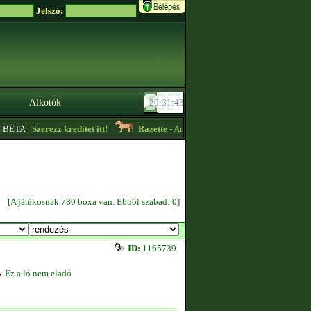
Jelszó:
Alkotók
|
BÉTA
Szerezz kreditet itt!
Razette
- Arany színű akhalok eladóak. Ugyanitt 
[A játékosnak 780 boxa van. Ebből szabad: 0]
ID:
1165739
Ez a ló nem eladó