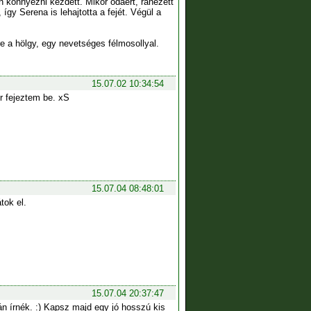
en könnyezni kezdett. Mikor odaért, ránézett
így Serena is lehajtotta a fejét. Végül a
re a hölgy, egy nevetséges félmosollyal.
15.07.02 10:34:54
r fejeztem be. xS
15.07.04 08:48:01
tok el.
15.07.04 20:37:47
 írnék. :) Kapsz majd egy jó hosszú kis