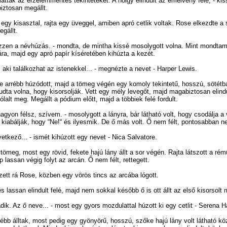
látták az érzelemmentes tekinteteket. A hölgy elindult az emelvény felé, - k
biztosan megállt.
t egy kisasztal, rajta egy üveggel, amiben apró cetlik voltak. Rose elkezdte a
gállt.
zzen a névhúzás. - mondta, de mintha kissé mosolygott volna. Mint mondtam
ára, majd egy apró papír kíséretében kihúzta a kezét.
 aki találkozhat az istenekkel... - megnézte a nevet - Harper Lewis.
 arrébb húzódott, majd a tömeg végén egy komoly tekintetű, hosszú, sötétbar
tudta volna, hogy kisorsolják. Vett egy mély levegőt, majd magabiztosan elin
lalt meg. Megállt a pódium előtt, majd a többiek felé fordult.
agyon félsz, szívem. - mosolygott a lányra, bár látható volt, hogy csodálja a 
 kiabálják, hogy “Ne!“ és ilyesmik. De ő más volt. Ő nem félt, pontosabban ne
vetkező... - ismét kihúzott egy nevet - Nica Salvatore.
a tömeg, most egy rövid, fekete hajú lány állt a sor végén. Rajta látszott a ré
lassan végig folyt az arcán. Ő nem félt, rettegett.
ett rá Rose, közben egy vörös tincs az arcába lógott.
s lassan elindult felé, majd nem sokkal később ő is ott állt az első kisorsolt m
adik. Az ő neve... - most egy gyors mozdulattal húzott ki egy cetlit - Serena H
bb álltak, most pedig egy gyönyörű, hosszú, szőke hajú lány volt látható kö