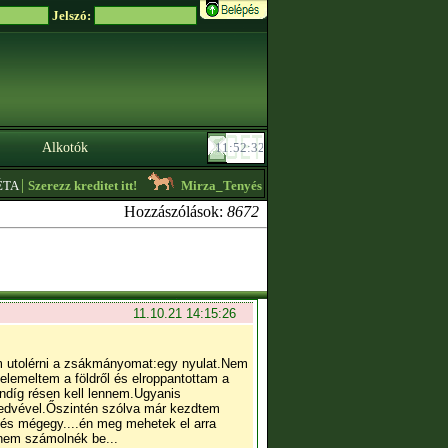
Jelszó:
Alkotók
ezz kreditet itt!
Mirza_Tenyészet
- Sziasztok! Fríz csikót,lovat vennék! Cs
Hozzászólások:
8672
11.10.21 14:15:26
am utolérni a zsákmányomat:egy nyulat.Nem
lemeltem a földről és elroppantottam a
indíg résen kell lennem.Ugyanis
edvével.Őszintén szólva már kezdtem
,és mégegy....én meg mehetek el arra
 nem számolnék be...