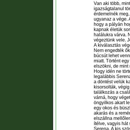
Van aki több, min
igazságtalanul t
érdemelnék meg, a
ugyanaz a vége. A
hogy a pályán hog
kapnak életük sor
halálukra várva. 
végeztünk vele. Jö
A kiválasztás vég
Nem engedték őke
búcsút lehet venni
miatt. Történt eg
elszökni, de mint 
Hogy idén ne tört
legalábbis Serená
a döntést velük k
kisorsolták, végi
találkozás a csalá
várná, hogy véget
öngyilkos akart l
egy okos és büszk
akarás és a remén
elszállna mellőle
ítélve, vagyis há
Serena. A kis szö