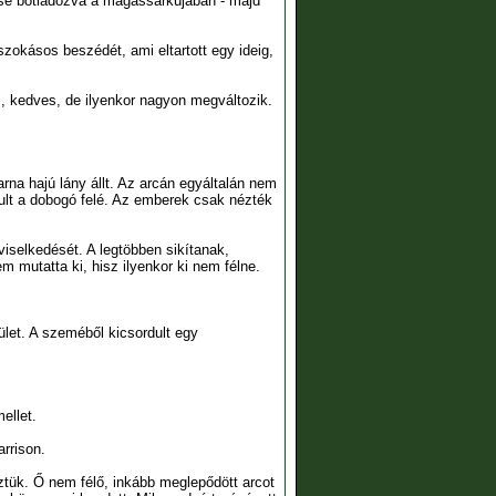
issé botladozva a magassarkújában - majd
 szokásos beszédét, ami eltartott egy ideig,
, kedves, de ilyenkor nagyon megváltozik.
na hajú lány állt. Az arcán egyáltalán nem
dult a dobogó felé. Az emberek csak nézték
viselkedését. A legtöbben sikítanak,
m mutatta ki, hisz ilyenkor ki nem félne.
mület. A szeméből kicsordult egy
ellet.
arrison.
ztük. Ő nem félő, inkább meglepődött arcot