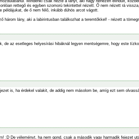
, mozdulatlanul. Mindenki csak nézte a lányt, aki nagy nehezen elindult, közb
onlóan rettegő és egyben szomorú tekintettel nézett. Ő nem nézett rá vissza, 
 példájukat, de ő nem félő, inkább dühös arcot vágott.
ő három lány, aki a labirintusban találkozhat a teremtőkkel! - nézett a tömeg
ék, de az esetleges helyesírási hibáknál legyen mentségemre, hogy este tízko
ezet is, ha érdekel valakit, de addig nem másolom be, amíg ezt sem olvassá
! :D De véleményt, ha nem gond, csak a második vagy harmadik fejezet után