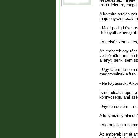
leszegezték, mihelyt 
mikor felért rá, maga
A katedra tetején vol
majd egyszer csak me
- Most pedig követke
Belenyúlt az üveg alj
- Az első szerencsés,
Az emberek egy része
volt rémület, mintha 
a lányt, senki sem szó
- Úgy látom, te nem n
megpróbálnak elfutni,
- Na folytassuk. A kö
Ismét oldalra lépett 
könnycsepp, ami szép 
- Gyere édesem. - néz
A lány bizonytalanul é
- Akkor jöjjön a harm
Az emberek ismét arré