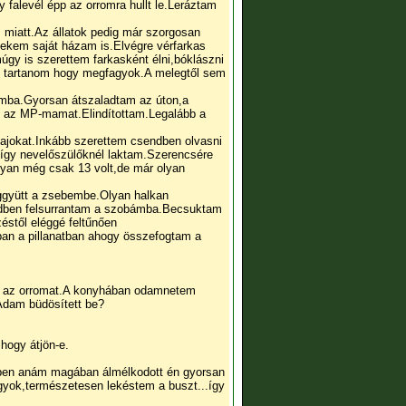
falevél épp az orromra hullt le.Leráztam
 miatt.Az állatok pedig már szorgosan
nekem saját házam is.Elvégre vérfarkas
y is szerettem farkasként élni,bóklászni
ól tartanom hogy megfagyok.A melegtől sem
mba.Gyorsan átszaladtam az úton,a
m az MP-mamat.Elindítottam.Legalább a
zajokat.Inkább szerettem csendben olvasni
,így nevelőszülőknél laktam.Szerencsére
Ugyan még csak 13 volt,de már olyan
eggyütt a zsebembe.Olyan halkan
ndben felsurrantam a szobámba.Becsuktam
éstől eléggé feltűnően
ban a pillanatban ahogy összefogtam a
eg az orromat.A konyhában odamnetem
 Adam büdösített be?
hogy átjön-e.
közben anám magában álmélkodott én gyorsan
yok,természetesen lekéstem a buszt...így