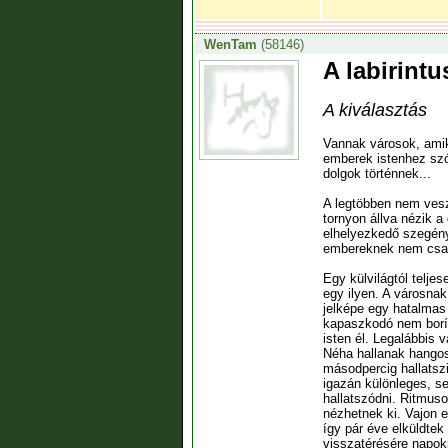
WenTam
(58146)
A labirintu
A kiválasztás
Vannak városok, ami
emberek istenhez szó
dolgok történnek...
A legtöbben nem vesz
tornyon állva nézik a
elhelyezkedő szegény
embereknek nem csak
Egy külvilágtól telje
egy ilyen. A városna
jelképe egy hatalmas 
kapaszkodó nem borítj
isten él. Legalábbis
Néha hallanak hangos
másodpercig hallatszi
igazán különleges, s
hallatszódni. Ritmus
nézhetnek ki. Vajon e
így pár éve elküldtek
visszatérésére napoki