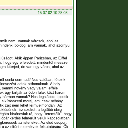
15.07.02 10:28:08
amik nem. Vannak városok, ahol az
mindenki boldog, ám vannak, ahol szörnyű
úságot. Akik éppen Párizsban, az Eiffel
rá, hogy egy elfeledett, mindentől messze
ra kiterjed, de van egy város, ahol az
ről senki sem tud? Nos valóban, létezik
elnevezést adtak otthonuknak. A hely
sak, semmi növény vagy valami efféle
ek úgy tartják az ódon falak közt három
y hárman vannak? Nos legalábbis tippelik.
 sikításszerű moraj, ami csak néhány
k zajt nem lehet leírni/elmondani. Az
eklésének. Ez szokott a legtöbb ideig
égóta kíváncsiak rá, hogy “teremtőik“, hogy
jópár kérdés felmerült velük kapcsolatban,
megkeressék az isteneket. Az első csoport
t a az eltűnt személyek felkutatására. Ők