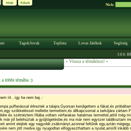
Nick:
um
Tagok/lovak
Toplista
Lovas Játékok
Segítség
|
3.0.0. BÉTA
Szer
» Vissza a témákhoz! «
 a többi témába :)
em írt...így ha nem baj..:
pa puffanással érkeztek a talajra.Gyorsan kerülgettem a fákat,és próbált
,egy szökkeléssel mellette termettem,és állkapcsomat a tarkójára zártam.Fe
földre és szétnéztem.Hiába voltam vérfarakas hatalmas termettel,attól még m
 már jól belehúztak a gyűjtögetésbe,és ma már nem egyszer találkoztam m
ert amint elejtek egy nagyobb zsákmányt,azonnal feltűnik egy,aztán mégegy
sére nem jött medve,így nyugodtan elfogyaszthattam a nyulat,amiről inkább