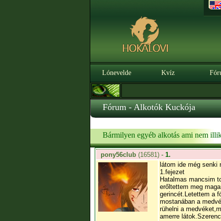
Lónevelde
Kvíz
Fór
Fórum - Alkotók Kuckója
Bármilyen egyéb alkotás ami nem illik
pony56club
(16581)
-
1.
látom ide még senki n
1.fejezet
Hatalmas mancsim tom
erőltettem meg magam
gerincét.Letettem a 
mostanában a medvék
rühelni a medvéket,m
amerre látok.Szerenc