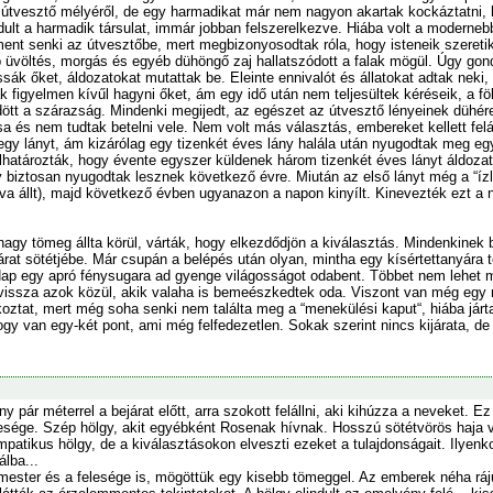
 útvesztő mélyéről, de egy harmadikat már nem nagyon akartak kockáztatni, 
ult a harmadik társulat, immár jobban felszerelkezve. Hiába volt a modernebb
nt senki az útvesztőbe, mert megbizonyosodtak róla, hogy isteneik szeretik 
üvöltés, morgás és egyéb dühöngő zaj hallatszódott a falak mögül. Úgy gondol
ák őket, áldozatokat mutattak be. Eleinte ennivalót és állatokat adtak neki, 
figyelmen kívűl hagyni őket, ám egy idő után nem teljesültek kéréseik, a föl
dött a szárazság. Mindenki megijedt, az egészet az útvesztő lényeinek dühére
a és nem tudtak betelni vele. Nem volt más választás, embereket kellett felá
egy lányt, ám kizárólag egy tizenkét éves lány halála után nyugodtak meg egy
 Elhatározták, hogy évente egyszer küldenek három tizenkét éves lányt áldoza
y biztosan nyugodtak lesznek következő évre. Miután az első lányt még a “ízl
va állt), majd következő évben ugyanazon a napon kinyílt. Kinevezték ezt a 
t nagy tömeg állta körül, várták, hogy elkezdődjön a kiválasztás. Mindenkinek b
járat sötétjébe. Már csupán a belépés után olyan, mintha egy kísértettanyára
Nap egy apró fénysugara ad gyenge világosságot odabent. Többet nem lehet 
vissza azok közül, akik valaha is bemeészkedtek oda. Viszont van még egy re
oztat, mert még soha senki nem találta meg a “menekülési kaput“, hiába járta 
 hogy van egy-két pont, ami még felfedezetlen. Sokak szerint nincs kijárata, d
ny pár méterrel a bejárat előtt, arra szokott felállni, aki kihúzza a neveket. 
esége. Szép hölgy, akit egyébként Rosenak hívnak. Hosszú sötétvörös haja
mpatikus hölgy, de a kiválasztásokon elveszti ezeket a tulajdonságait. Ilyenk
álba...
ester és a felesége is, mögöttük egy kisebb tömeggel. Az emberek néha rájuk