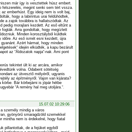
hiszen már így is vesztettek húsz embert.
 felszerelés, megint senki sem tért vssza.
az emberhúst. Egy ideig nem is volt baj,
ták, hogy a labirintus urai feldühödtek,
de a zajok továbbra is hallatszódtak. Az
d pedig morajlani kezdett. Az eső eltűnt a
 fogták. Arra gondoltak, hogy megízlett
ldozniuk. Minden korosztályból küldtek
 időre. Az eső ismét esni kezdett, újra
t gyanánt. Azért hármat, hogy minden
elgetések“ idején elküdték, a kapu bezárult
napot az “Áldozatok napja“-nak. Ami pont
orús tekintet ült ki az arcára, amikor
 tévedtünk volna. Odabent sötétség
mondani az útvesztő mélyéről, ugyanis
jtély az építményről. Vajon van kijárata?
körbe. Bár körbejárni is jópár hétbe
e ugyebár “A remény hal meg utoljára.“.
15.07.02 10:29:06
Ez a személy mindig a város
 van, gyönyörű smaragdzöld szemekkel
or mintha nem is érdekelné, hogy fiatal
 pillantottak, de a fejüket egyből