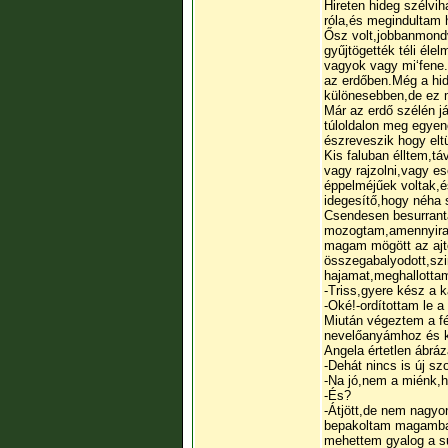
Hireten hideg szélvi
róla,és megindultam 
Ősz volt,jobbanmondv
gyűjtögették téli él
vagyok vagy mi‘fene
az erdőben.Még a hid
különesebben,de ez m
Már az erdő szélén 
túloldalon meg egyen
észreveszik hogy el
Kis faluban élltem,t
vagy rajzolni,vagy e
éppelméjűek voltak,é
idegesítő,hogy néha
Csendesen besurranta
mozogtam,amennyira 
magam mögött az ajtó
összegabalyodott,szi
hajamat,meghallotta
-Triss,gyere kész a k
-Oké!-ordítottam le 
Miután végeztem a f
nevelőanyámhoz és ki
Angela értetlen ábrá
-Dehát nincs is új s
-Na jó,nem a miénk,
-És?
-Átjött,de nem nagyo
bepakoltam magamba 
mehettem gyalog a su