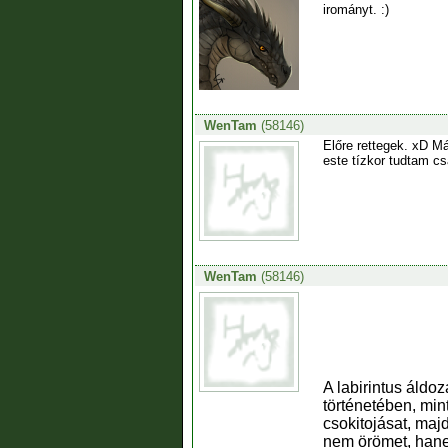
irományt. :)
WenTam
(58146)
Előre rettegek. xD M
este tízkor tudtam cs
WenTam
(58146)
A labirintus áldo
történetében, min
csokitojásat, maj
nem örömet, hanem