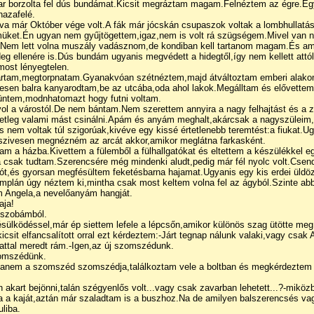
har borzolta fel dús bundámat.Kicsit megráztam magam.Felnéztem az égre.Egy 
hazafelé.
a már Október vége volt.A fák már jócskán csupaszok voltak a lombhullatás
elmüket.Én ugyan nem gyűjtögettem,igaz,nem is volt rá szügségem.Mivel van 
.Nem lett volna muszály vadásznom,de kondiban kell tartanom magam.És amúg
eg ellenére is.Dús bundám ugyanis megvédett a hidegtől,így nem kellett att
ost lényegtelen.
jártam,megtorpnatam.Gyanakvóan szétnéztem,majd átváltoztam emberi alako
esen balra kanyarodtam,be az utcába,oda ahol lakok.Megálltam és elővette
tüntem,modnhatomazt hogy futni voltam.
ávol a várostól.De nem bántam.Nem szerettem annyira a nagy felhajtást és a 
setleg valami mást csinálni.Apám és anyám meghalt,akárcsak a nagyszüleim
s nem voltak túl szigorúak,kivéve egy kissé értetlenebb teremtést:a fiukat.
 szivesen megnézném az arcát akkor,amikor meglátna farkasként.
m a házba.Kivettem a fülemből a fülhallgatókat és eltettem a készülékkel 
csak tudtam.Szerencsére még mindenki aludt,pedig már fél nyolc volt.Cse
t,és gyorsan megfésültem feketésbarna hajamat.Ugyanis egy kis erdei üldöz
mplán úgy néztem ki,mintha csak most keltem volna fel az ágyból.Szinte ab
m Angela,a nevelőanyám hangját.
aja!
a szobámból.
ésülködéssel,már ép siettem lefele a lépcsőn,amikor különös szag ütötte m
csit elfancsalított orral ezt kérdeztem:-Járt tegnap nálunk valaki,vagy csak
zattal meredt rám.-Igen,az új szomszédunk.
zomszédünk.
hanem a szomszéd szomszédja,találkoztam vele a boltban és megkérdeztem 
n akart bejönni,talán szégyenlős volt...vagy csak zavarban lehetett...?-mi
a kaját,aztán már szaladtam is a buszhoz.Na de amilyen balszerencsés vag
liba.