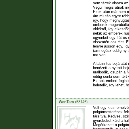
sem tértek vissza az
Végül mégis útnak ind
Ezek után már nem me
ám miután egyre több 
így, hogy megnyugtass
emberek megpróbálták 
vidékről, így elkezdő
nekik az emberek hús
egyenkét egy fiút és 
visszatért aaz élet.
lényre jusson egy, íg
(ami egész eddig nyit
ma van...
A labirintus bejáratá
benézett a nyitott be
uralkodik, csupán a 
eddig senki sem tért 
Ez sok embert foglalk
beletelik, így lehet,
WenTam
(58146)
Volt egy kicsi emelvé
polgármesterének fel
társítva. Kedves, szi
gyerekeket küld a hal
Megérkezett a polgárm