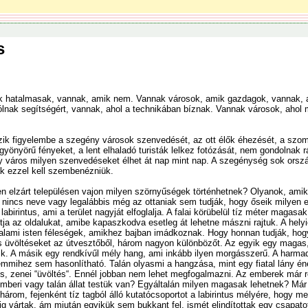
s
k hatalmasak, vannak, amik nem. Vannak városok, amik gazdagok, vannak, 
lnak segítségért, vannak, ahol a technikában bíznak. Vannak városok, ahol 
ik figyelembe a szegény városok szenvedését, az ott élők éhezését, a szomj
 gyönyörű fényeket, a lent elhaladó turisták lelkez fotózását, nem gondolnak 
 város milyen szenvedéseket élhet át nap mint nap. A szegénység sok ország
 ezzel kell szembenézniük.
sen elzárt településen vajon milyen szörnyűségek történhetnek? Olyanok, amik
k nincs neve vagy legalábbis még az ottaniak sem tudják, hogy őseik milyen 
labirintus, ami a terület nagyját elfoglalja. A falai körübelül tíz méter maga
a az oldalukat, amibe kapaszkodva esetleg át lehetne mászni rajtuk. A helyi
 valami isten féleségek, amikhez bajban imádkoznak. Hogy honnan tudják, hog
 üvöltéseket az útvesztőből, három nagyon különbözőt. Az egyik egy magas,
k. A másik egy rendkívűl mély hang, ami inkább ilyen morgásszerű. A harmadi
emmihez sem hasonlítható. Talán olyasmi a hangzása, mint egy fiatal lány én
os, zenei “üvöltés“. Ennél jobban nem lehet megfogalmazni. Az emberek már r
mberi vagy talán állat testük van? Egyáltalán milyen magasak lehetnek? Már 
 három, fejenként tíz tagból álló kutatócsoportot a labirintus mélyére, hogy 
g vártak, ám miután egyikük sem bukkant fel, ismét elindítottak egy csapato