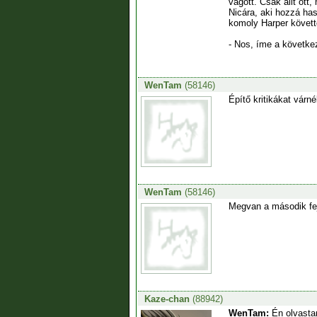
vágott. Csak állt ott
Nicára, aki hozzá has
komoly Harper követte
- Nos, íme a következ
WenTam
(58146)
Építő kritikákat várn
WenTam
(58146)
Megvan a második fej
Kaze-chan
(88942)
WenTam:
Én olvastam