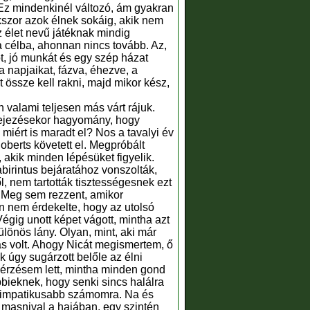
. Ez mindenkinél változó, ám gyakran
kszor azok élnek sokáig, akik nem
z élet nevű játéknak mindig
a célba, ahonnan nincs tovább. Az,
t, jó munkát és egy szép házat
 napjaikat, fázva, éhezve, a
t össze kell rakni, majd mikor kész,
valami teljesen más várt rájuk.
efejezésekor hagyomány, hogy
 miért is maradt el? Nos a tavalyi év
oberts követett el. Megpróbált
, akik minden lépésüket figyelik.
birintus bejáratához vonszolták,
l, nem tartották tisztességesnek ezt
. Meg sem rezzent, amikor
n nem érdekelte, hogy az utolsó
Végig unott képet vágott, mintha azt
lönös lány. Olyan, mint, aki már
ás volt. Ahogy Nicát megismertem, ő
 úgy sugárzott belőle az élni
 érzésem lett, mintha minden gond
bbieknek, hogy senki sincs halálra
egszimpatikusabb számomra. Na és
n masnival a hajában, egy szintén