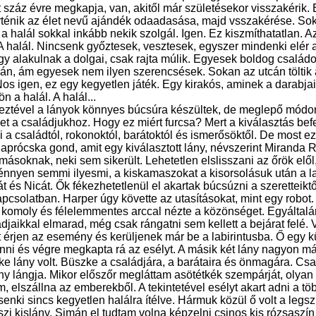
t száz évre megkapja, van, akitől már születésekor visszakérik
örténik az élet nevű ajándék odaadasása, majd vsszakérése. So
 halál sokkal inkább nekik szolgál. Igen. Ez kiszmíthatatlan. A
 halál. Nincsenk győztesek, vesztesek, egyszer mindenki elér 
y alakulnak a dolgai, csak rajta múlik. Egyesek boldog családo
án, ám egyesek nem ilyen szerencsések. Sokan az utcán töltik a
Nos igen, ez egy kegyetlen játék. Egy kirakós, aminek a darabjai
n a halál. A halál...
eztével a lányok könnyes búcsúra készültek, de meglepő módon 
t a családjukhoz. Hogy ez miért furcsa? Mert a kiválasztás b
 a családtól, rokonoktól, barátoktól és ismerősöktől. De most ez
y aprócska gond, amit egy kiválasztott lány, névszerint Miranda R
másoknak, neki sem sikerült. Lehetetlen elslisszani az őrök elől
énnyen semmi ilyesmi, a kiskamaszokat a kisorsolásuk után a la
t és Nicát. Ők fékezhetetlenül el akartak búcsúzni a szeretteiktő
apcsolatban. Harper úgy követte az utasításokat, mint egy robot
g komoly és félelemmentes arccal nézte a közönséget. Egyáltalá
djaikkal elmarad, még csak rángatni sem kellett a bejárat felé. 
 érjen az esemény és kerüljenek már be a labirintusba. Ő egy kü
enni és végre megkapta rá az esélyt. A másik két lány nagyon m
e lány volt. Büszke a családjára, a barátaira és önmagára. Csak
y lángja. Mikor előszőr megláttam asötétkék szempárját, olyan
m, elszállna az emberekből. A tekintetével esélyt akart adni a tö
t senki sincs kegyetlen halálra ítélve. Hármuk közül ő volt a l
szi kislány. Simán el tudtam volna képzelni csinos kis rózsaszí