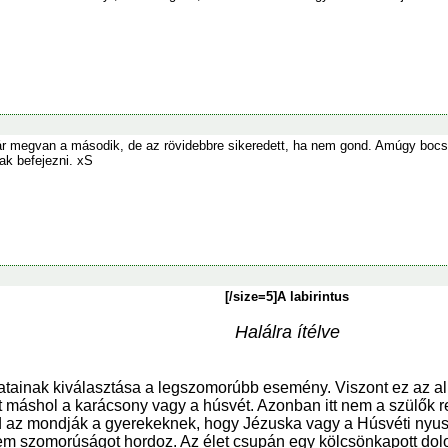
ár megvan a második, de az rövidebbre sikeredett, ha nem gond. Amúgy bocs
ak befejezni. xS
[/size=5]A labirintus
Halálra ítélve
zatainak kiválasztása a legszomorúbb esemény. Viszont ez az a
t máshol a karácsony vagy a húsvét. Azonban itt nem a szülők r
d az mondják a gyerekeknek, hogy Jézuska vagy a Húsvéti nyuszi
 szomorúságot hordoz. Az élet csupán egy kölcsönkapott dolog