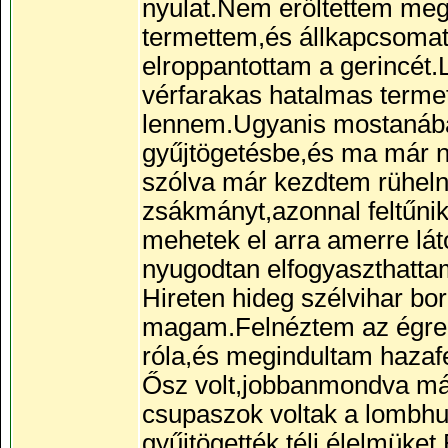
nyulat.Nem erőltettem me
termettem,és állkapcsomat 
elroppantottam a gerincét.
vérfarakas hatalmas termet
lennem.Ugyanis mostanába
gyűjtögetésbe,és ma már 
szólva már kezdtem rüheln
zsákmányt,azonnal feltűni
mehetek el arra amerre lá
nyugodtan elfogyaszthatta
Hireten hideg szélvihar bo
magam.Felnéztem az égre.E
róla,és megindultam hazafe
Ősz volt,jobbanmondva már
csupaszok voltak a lombhul
gyűjtögették téli élelmüke