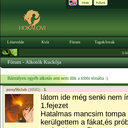
Lónevelde
Kvíz
Fórum
Tagok/lovak
|
3.0.0. BÉTA
Sz
Fórum - Alkotók Kuckója
Bármilyen egyéb alkotás ami nem illik a többi témába :)
pony56club
(16581)
-
1.
látom ide még senki nem írt
1.fejezet
Hatalmas mancsim tompa pu
kerülgettem a fákat,és pr