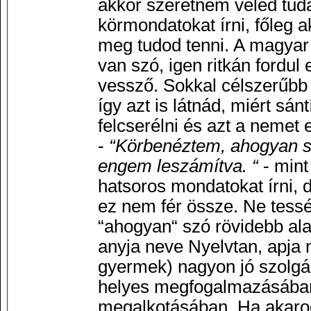
akkor szeretném veled tud
körmondatokat írni, főleg 
meg tudod tenni. A magyar
van szó, igen ritkán fordul 
vessző. Sokkal célszerűbb
így azt is látnád, miért sá
felcserélni és azt a nemet 
-
“Körbenéztem, ahogyan se
engem leszámítva. “
- mint
hatsoros mondatokat írni, 
ez nem fér össze. Ne tessék
“ahogyan“ szó rövidebb ala
anyja neve Nyelvtan, apja 
gyermek) nagyon jó szolgá
helyes megfogalmazásában,
megalkotásában. Ha akarod