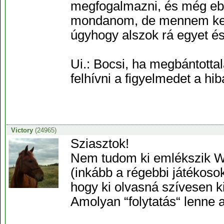
megfogalmazni, és még eb
mondanom, de mennem kell,
úgyhogy alszok rá egyet és
Ui.: Bocsi, ha megbántotta
felhívni a figyelmedet a hi
Victory
(24965)
Sziasztok!
Nem tudom ki emlékszik Way
(inkább a régebbi játékoso
hogy ki olvasná szívesen k
Amolyan “folytatás“ lenne a