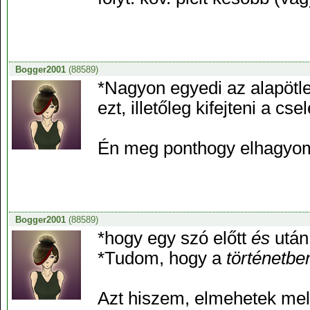
Bogger2001
(88589)
*Nagyon egyedi az alapötl
ezt, illetőleg kifejteni a cs
Én meg ponthogy elhagyom 
Bogger2001
(88589)
*hogy egy szó előtt
és
után
*Tudom, hogy a
történetbe
Azt hiszem, elmehetek mele