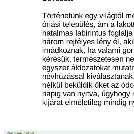
Történetünk egy világtól m
óriási település, ám a lako
hatalmas labirintus foglalj
három rejtélyes lény él, ak
imádkoznak, ha valami gond
kérésük, természetesen nem
egyszer áldozatokat mutatn
névhúzással kiválasztanak,
nélkül beküldik őket az ód
napig van nyitva, úgyhogy
kijárat elméletileg mindig n
WenTam
(58146)