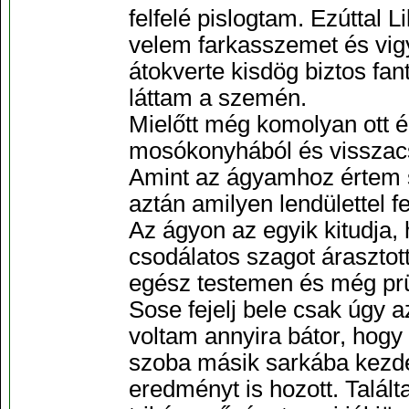
felfelé pislogtam. Ezúttal L
velem farkasszemet és vig
átokverte kisdög biztos fa
láttam a szemén.
Mielőtt még komolyan ott ér
mosókonyhából és visszac
Amint az ágyamhoz értem 
aztán amilyen lendülettel fe
Az ágyon az egyik kitudja,
csodálatos szagot árasztot
egész testemen és még prüs
Sose fejelj bele csak úgy 
voltam annyira bátor, hogy
szoba másik sarkába kezdek
eredményt is hozott. Talál