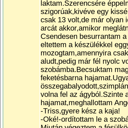
laktam.Szerencsére éppelm
szigorúak,kivéve egy kissé
csak 13 volt,de már olyan
arcát akkor,amikor meglátn
Csendesen besurrantam a h
eltettem a készülékkel eg
mozogtam,amennyira csak
aludt,pedig már fél nyolc 
szobámba.Becsuktam maga
feketésbarna hajamat.Ugyan
összegabalyodott,szimplán
volna fel az ágyból.Szinte
hajamat,meghallottam Ang
-Triss,gyere kész a kaja!
-Oké!-ordítottam le a szob
Miután végeztem a fésülkö