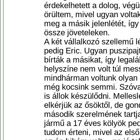
érdekelhetett a dolog, végü
örültem, mivel ugyan volta
meg a másik jelenlétét, íg
össze jöveteleken.
A két vállalkozó szellemű l
pedig Eric. Ugyan puszipa
bírták a másikat, így legal
helyszíne nem volt túl mess
mindhárman voltunk olyan s
még kocsink semmi. Szóval 
is állok készülődni. Melles
elkérjük az ősöktől, de go
második szerelmének tartja 
jármű a 17 éves kölyök pe
tudom érteni, mivel az els