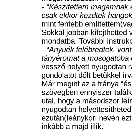
-
“Készítettem magamnak e
csak ekkor kezdtek hangok
mint fentebb említettem(va
Sokkal jobban kifejthetted
mondatba. További instrukc
-
“Anyuék felébredtek, vont
tányéromat a mosogatóba 
vessző helyett nyugodtan r
gondolatot dőlt betűkkel ír
Már megint az a fránya “é
szövegben ennyiszer talál
utal, hogy a másodszor leí
nyugodtan helyettesítheted
ezután(leánykori nevén ez
inkább a majd illik.