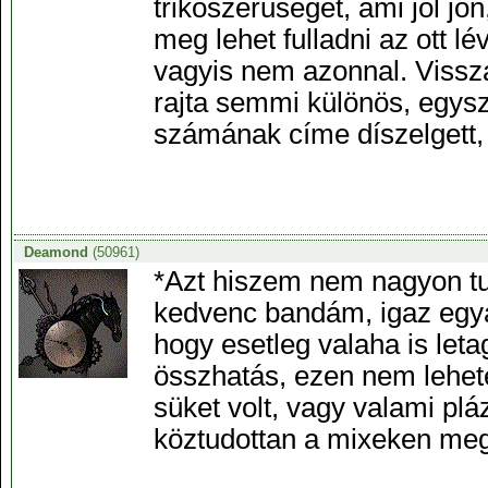
trikószerűséget, ami jól jö
meg lehet fulladni az ott l
vagyis nem azonnal. Vissza
rajta semmi különös, egysze
számának címe díszelgett, 
Deamond
(50961)
*Azt hiszem nem nagyon tu
kedvenc bandám, igaz egyá
hogy esetleg valaha is let
összhatás, ezen nem lehete
süket volt, vagy valami pl
köztudottan a mixeken meg