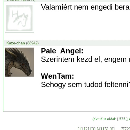
Valamiért nem engedi berakn
Kaze-chan
(88942)
Pale_Angel:
Szerintem kezd el, engem 
WenTam:
Sehogy sem tudod feltenni? 
(aktuális oldal: [ 575 ]
[1]
[2]
[3]
[4]
[5]
[6]
...
[572