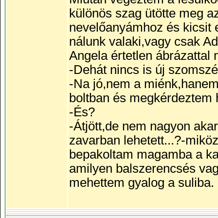
különös szag ütötte meg 
nevelőanyámhoz és kicsit el
nálunk valaki,vagy csak A
Angela értetlen ábrázattal
-Dehát nincs is új szomsz
-Na jó,nem a miénk,hanem
boltban és megkérdeztem h
-És?
-Átjött,de nem nagyon akart
zavarban lehetett...?-mik
bepakoltam magamba a kaj
amilyen balszerencsés vag
mehettem gyalog a suliba.