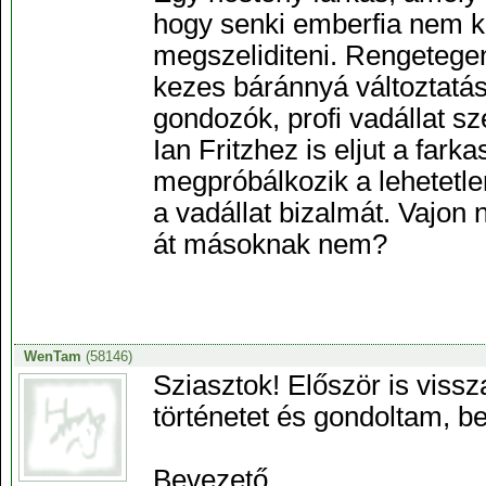
hogy senki emberfia nem 
megszeliditeni. Rengetege
kezes báránnyá változtatásá
gondozók, profi vadállat sze
Ian Fritzhez is eljut a fark
megpróbálkozik a lehetetle
a vadállat bizalmát. Vajon 
át másoknak nem?
WenTam
(58146)
Sziasztok! Először is viss
történetet és gondoltam, b
Bevezető