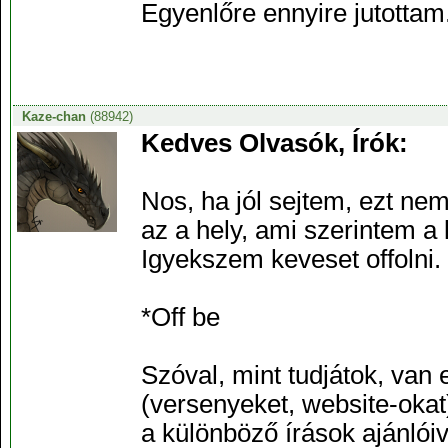
Egyenlőre ennyire jutottam
Kaze-chan
(88942)
Kedves Olvasók, Írók:
Nos, ha jól sejtem, ezt ne
az a hely, ami szerintem a
Igyekszem keveset offolni.
*Off be
Szóval, mint tudjátok, van 
(versenyeket, website-okat
a különböző írások ajánlóiv