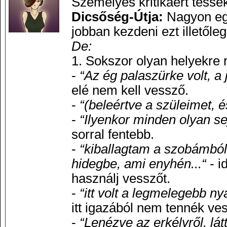
Személyes kritikáért tessék
Dicsőség-Útja:
Nagyon egy
jobban kezdeni ezt illetőleg
De:
1. Sokszor olyan helyekre
-
“Az ég palaszürke volt, a 
elé nem kell vessző.
-
“(beleértve a szüleimet, é
-
“Ilyenkor minden olyan se
sorral fentebb.
-
“kiballagtam a szobámból 
hidegbe, ami enyhén...“
- i
használj vesszőt.
-
“itt volt a legmelegebb ny
itt igazából nem tennék ve
-
“Lenézve az erkélyről, l