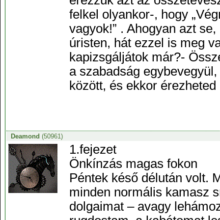
érezzük azt az összetéves
felkel olyankor-, hogy „Vé
vagyok!” . Ahogyan azt se, 
úristen, hát ezzel is meg 
kapizsgáljátok már?- Össze
a szabadság egybevegyül, e
között, és ekkor érezheted 
Deamond
(50961)
1.fejezet
Önkínzás magas fokon
Péntek késő délután volt. M
minden normális kamasz sr
dolgaimat – avagy lehámo