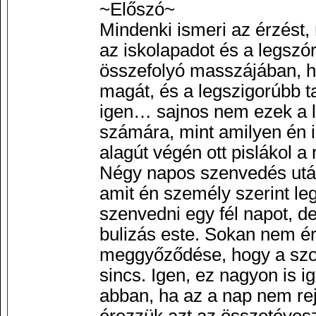
~Előszó~
Mindenki ismeri az érzést
az iskolapadot és a legszó
összefolyó masszájában, h
magát, és a legszigorúbb t
igen… sajnos nem ezek a 
számára, mint amilyen én 
alagút végén ott pislákol a 
Négy napos szenvedés után
amit én személy szerint le
szenvedni egy fél napot, de
bulizás este. Sokan nem ér
meggyőződése, hogy a szom
sincs. Igen, ez nagyon is i
abban, ha az a nap nem r