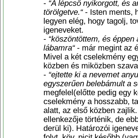
-
“A lépcső nyikorgott, és 
törölgetve.“
- Isten ments, 
legyen elég, hogy tagolj, to
igeneveket.
-
“köszöntöttem, és éppen a
lábamra“
- már megint az é
Mivel a két cselekmény egy
közben és miközben szavak
-
“ejtette ki a nevemet anyu
egyszerűen belebámult a 
megfelel(előtte pedig egy k
cselekmény a hosszabb, tar
alatt, az első közben zajli
ellenkezője történik, de e
derül ki). Határozói igenev
folyt. köv. picit később (va