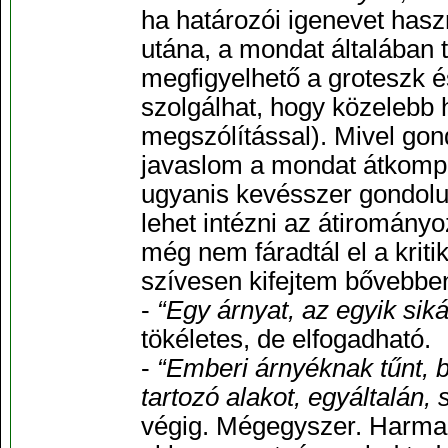
ha határozói igenevet hasz
utána, a mondat általában
megfigyelhető a groteszk 
szolgálhat, hogy közelebb
megszólítással). Mivel go
javaslom a mondat átkompo
ugyanis kevésszer gondolu
lehet intézni az átiromány
még nem fáradtál el a krit
szívesen kifejtem bővebbe
-
“Egy árnyat, az egyik siká
tökéletes, de elfogadható.
-
“Emberi árnyéknak tűnt, 
tartozó alakot, egyáltalán, 
végig. Mégegyszer. Harmad