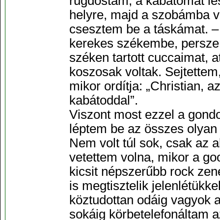
rugdostam, a kabátomat les
helyre, majd a szobámba v
csesztem be a táskámat. –
kerekes székembe, persze
széken tartott cuccaimat, a
koszosak voltak. Sejtette
mikor ordítja: „Christian, a
kabátoddal”.
Viszont most ezzel a gond
léptem be az összes olyan k
Nem volt túl sok, csak az a
vetettem volna, mikor a go
kicsit népszerűbb rock zene
is megtisztelik jelenlétük
köztudottan odáig vagyok 
sokáig körbetelefonáltam a