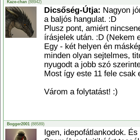
Kaze-chan
(88942)
Dicsőség-Útja:
Nagyon jóna
a baljós hangulat. :D
Plusz pont, amiért nincsen
írásjelek után. :D (Nekem
Egy - két helyen én másképp
minden olyan sejtelmes, ti
nyugodt a jobb szó szerinte
Most így este 11 fele csak e
Várom a folytatást! :)
Bogger2001
(88589)
Igen, idepofátlankodok. És