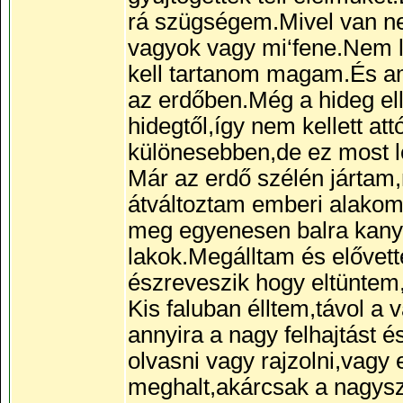
rá szügségem.Mivel van ne
vagyok vagy mi‘fene.Nem 
kell tartanom magam.És am
az erdőben.Még a hideg el
hidegtől,így nem kellett a
különesebben,de ez most l
Már az erdő szélén járta
átváltoztam emberi alakom
meg egyenesen balra kany
lakok.Megálltam és elővet
észreveszik hogy eltüntem
Kis faluban élltem,távol 
annyira a nagy felhajtást 
olvasni vagy rajzolni,vagy
meghalt,akárcsak a nagysz