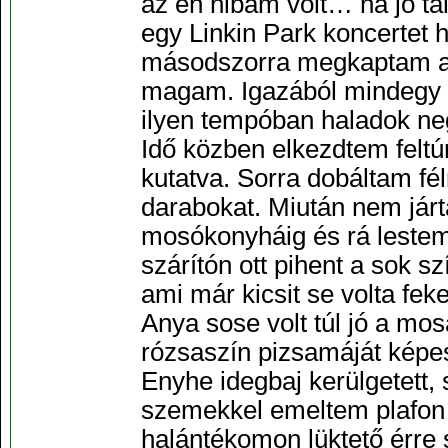
az én hibám volt… na jó tal
egy Linkin Park koncertet 
másodszorra megkaptam a j
magam. Igazából mindegy is
ilyen tempóban haladok ne
Idő közben elkezdtem feltú
kutatva. Sorra dobáltam fé
darabokat. Miután nem jár
mosókonyháig és rá lestem 
szárítón ott pihent a sok s
ami már kicsit se volta fek
Anya sose volt túl jó a mos
rózsaszín pizsamáját képes
Enyhe idegbaj kerülgetett, 
szemekkel emeltem plafon 
halántékomon lüktető érre 