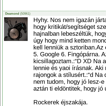
Deamond
(50961)
Hyhy. Nos nem igazán járta
hogy kritikát/segítséget s
hajnalban lebeszéltük, hog
úgy hogy mind ketten mond
kell lenniük a sztoriban.Az
5. Google 6. Fingópárna. Az
kicsillagoztam.:“D XD Na a 
lennie és yaoi írásnak. Aki
rajongok a stílusért.:“d N
nem tudom, hogy jó lesz-e
aztán ti eldöntitek, hogy j
Rockerek éjszakája.