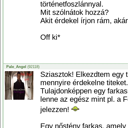
történetfoszlánnyal.
Mit szólnátok hozzá?
Akit érdekel írjon rám, akár
Off ki*
Pale_Angel
(92118)
Sziasztok! Elkezdtem egy tö
mennyire érdekelne titeket.
Tulajdonképpen egy farkasró
lenne az egész mint pl. a 
jelezzen!
Egy nőstény farkas, amely 