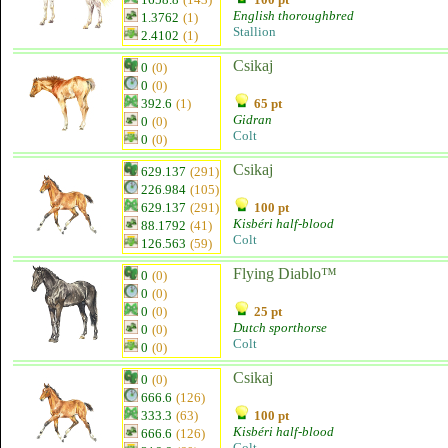
English thoroughbred
1.3762
(1)
Stallion
2.4102
(1)
Csikaj
0
(0)
0
(0)
392.6
(1)
65 pt
Gidran
0
(0)
Colt
0
(0)
Csikaj
629.137
(291)
226.984
(105)
629.137
(291)
100 pt
Kisbéri half-blood
88.1792
(41)
Colt
126.563
(59)
Flying Diablo™
0
(0)
0
(0)
0
(0)
25 pt
Dutch sporthorse
0
(0)
Colt
0
(0)
Csikaj
0
(0)
666.6
(126)
333.3
(63)
100 pt
Kisbéri half-blood
666.6
(126)
Colt