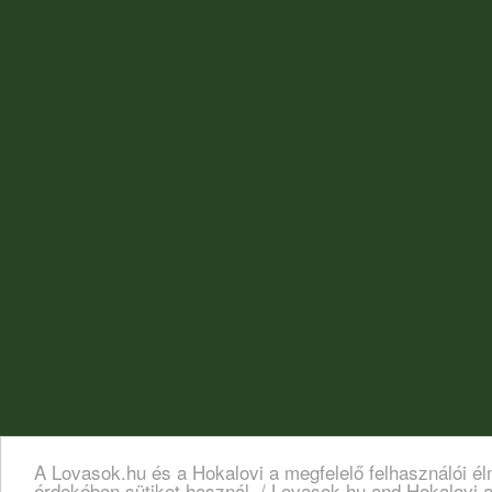
A Lovasok.hu és a Hokalovi a megfelelő felhasználói é
érdekében sütiket használ. / Lovasok.hu and Hokalovi a