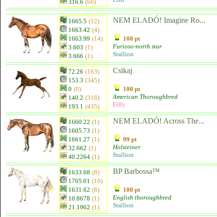
316.6
(60)
NEM ELADÓ! Imagine Ro...
1665.5
(12)
1663.42
(4)
1663.99
(14)
100 pt
Furioso-north star
3.603
(1)
Stallion
3.666
(1)
Csikaj
72.26
(163)
153.3
(345)
0
(0)
100 pt
American Thoroughbred
140.2
(316)
Filly
193.1
(435)
NEM ELADÓ! Across The...
1660.22
(1)
1605.73
(1)
1661.27
(1)
99 pt
Holsteiner
32.662
(1)
Stallion
40.2264
(1)
BP Barbossa™
1633.68
(8)
1705.01
(10)
1631.62
(8)
100 pt
English thoroughbred
10.8678
(1)
Stallion
21.1962
(1)