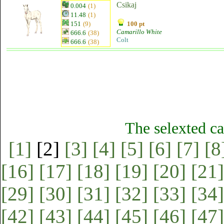
Csikaj
0.004
(1)
11.48
(1)
151
(9)
100 pt
Camarillo White
666.6
(38)
Colt
666.6
(38)
The selexted ca
[1]
[2]
[3]
[4]
[5]
[6]
[7]
[8
[16]
[17]
[18]
[19]
[20]
[21]
[29]
[30]
[31]
[32]
[33]
[34]
[42]
[43]
[44]
[45]
[46]
[47]