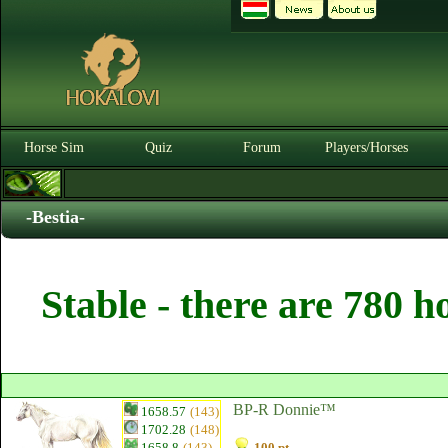
Horse Sim
Quiz
Forum
Players/Horses
-Bestia-
Stable - there are 780 h
BP-R Donnie™
1658.57
(143)
1702.28
(148)
1658.8
(143)
100 pt