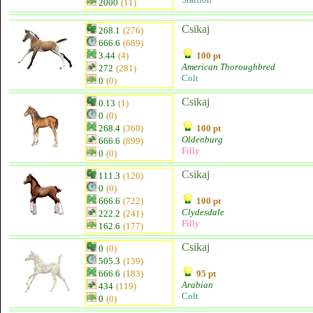
2000
(11)
Csikaj
268.1
(276)
666.6
(689)
3.44
(4)
100 pt
American Thoroughbred
272
(281)
Colt
0
(0)
Csikaj
0.13
(1)
0
(0)
268.4
(360)
100 pt
Oldenburg
666.6
(899)
Filly
0
(0)
Csikaj
111.3
(120)
0
(0)
666.6
(722)
100 pt
Clydesdale
222.2
(241)
Filly
162.6
(177)
Csikaj
0
(0)
505.3
(139)
666.6
(183)
95 pt
Arabian
434
(119)
Colt
0
(0)