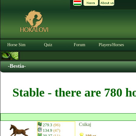
Horse Sim
Quiz
Forum
Players/Horses
-Bestia-
Stable - there are 780 h
Csikaj
279.3
(96)
134.9
(47)
30.37
(11)
100 pt