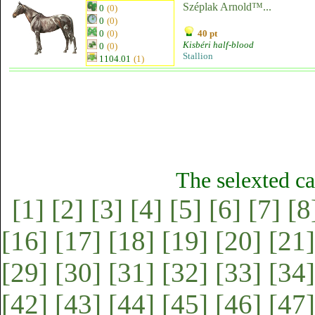
Széplak Arnold™...
0
(0)
0
(0)
0
(0)
40 pt
Kisbéri half-blood
0
(0)
Stallion
1104.01
(1)
The selexted ca
[1]
[2]
[3]
[4]
[5]
[6]
[7]
[8
[16]
[17]
[18]
[19]
[20]
[21]
[29]
[30]
[31]
[32]
[33]
[34]
[42]
[43]
[44]
[45]
[46]
[47]