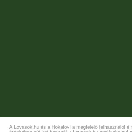
A Lovasok.hu és a Hokalovi a megfelelő felhasználói é
érdekében sütiket használ. / Lovasok.hu and Hokalovi a