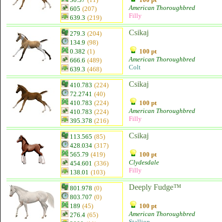
American Thoroughbred
605
(207)
Filly
639.3
(219)
Csikaj
279.3
(204)
134.9
(98)
0.382
(1)
100 pt
American Thoroughbred
666.6
(489)
Colt
639.3
(468)
Csikaj
410.783
(224)
72.2741
(40)
410.783
(224)
100 pt
American Thoroughbred
410.783
(224)
Filly
395.378
(216)
Csikaj
113.565
(85)
428.034
(317)
565.79
(419)
100 pt
Clydesdale
454.601
(336)
Filly
138.01
(103)
Deeply Fudge™
801.978
(0)
803.707
(0)
189
(45)
100 pt
American Thoroughbred
276.4
(65)
Stallion