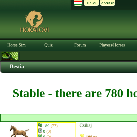
Horse Sim
Quiz
Forum
Players/Horses
-Bestia-
Stable - there are 780 h
Csikaj
189
(77)
0
(0)
0
(0)
100 pt