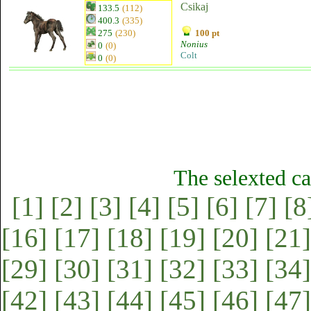
Csikaj
133.5
(112)
400.3
(335)
275
(230)
100 pt
Nonius
0
(0)
Colt
0
(0)
The selexted ca
[1]
[2]
[3]
[4]
[5]
[6]
[7]
[8
[16]
[17]
[18]
[19]
[20]
[21]
[29]
[30]
[31]
[32]
[33]
[34]
[42]
[43]
[44]
[45]
[46]
[47]