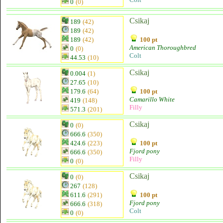
0
(0)
Csikaj
189
(42)
189
(42)
189
(42)
100 pt
American Thoroughbred
0
(0)
Colt
44.53
(10)
Csikaj
0.004
(1)
27.65
(10)
179.6
(64)
100 pt
Camarillo White
419
(148)
Filly
571.3
(201)
Csikaj
0
(0)
666.6
(350)
424.6
(223)
100 pt
Fjord pony
666.6
(350)
Filly
0
(0)
Csikaj
0
(0)
267
(128)
611.6
(291)
100 pt
Fjord pony
666.6
(318)
Colt
0
(0)