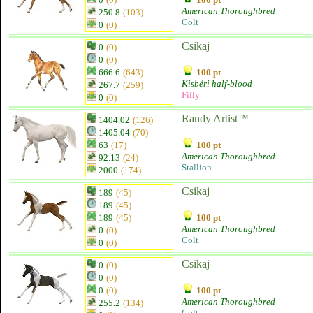
American Thoroughbred
250.8
(103)
Colt
0
(0)
Csikaj
0
(0)
0
(0)
666.6
(643)
100 pt
Kisbéri half-blood
267.7
(259)
Filly
0
(0)
Randy Artist™
1404.02
(126)
1405.04
(70)
63
(17)
100 pt
American Thoroughbred
92.13
(24)
Stallion
2000
(174)
Csikaj
189
(45)
189
(45)
189
(45)
100 pt
American Thoroughbred
0
(0)
Colt
0
(0)
Csikaj
0
(0)
0
(0)
0
(0)
100 pt
American Thoroughbred
255.2
(134)
Colt