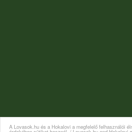
A Lovasok.hu és a Hokalovi a megfelelő felhasználói é
érdekében sütiket használ. / Lovasok.hu and Hokalovi a