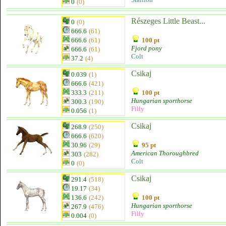
0
(0)
Részeges Little Beast...
0
(0)
666.6
(61)
666.6
(61)
100 pt
Fjord pony
666.6
(61)
Colt
37.2
(4)
Csikaj
0.039
(1)
666.6
(421)
333.3
(211)
100 pt
Hungarian sporthorse
300.3
(190)
Filly
0.056
(1)
Csikaj
268.9
(250)
666.6
(620)
30.96
(29)
95 pt
American Thoroughbred
303
(282)
Colt
0
(0)
Csikaj
291.4
(518)
19.17
(34)
136.6
(242)
100 pt
Hungarian sporthorse
267.9
(476)
Filly
0.004
(0)