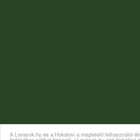
A Lovasok.hu és a Hokalovi a megfelelő felhasználói é
érdekében sütiket használ. / Lovasok.hu and Hokalovi a