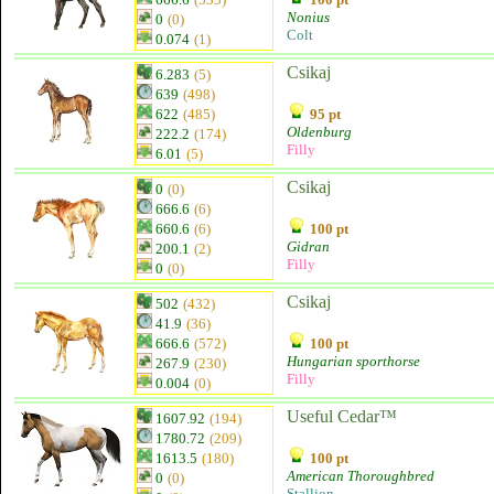
Nonius
0
(0)
Colt
0.074
(1)
Csikaj
6.283
(5)
639
(498)
622
(485)
95 pt
Oldenburg
222.2
(174)
Filly
6.01
(5)
Csikaj
0
(0)
666.6
(6)
660.6
(6)
100 pt
Gidran
200.1
(2)
Filly
0
(0)
Csikaj
502
(432)
41.9
(36)
666.6
(572)
100 pt
Hungarian sporthorse
267.9
(230)
Filly
0.004
(0)
Useful Cedar™
1607.92
(194)
1780.72
(209)
1613.5
(180)
100 pt
American Thoroughbred
0
(0)
Stallion