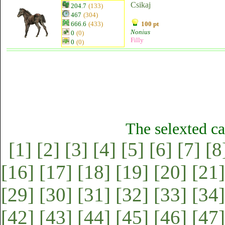
Csikaj
204.7
(133)
467
(304)
666.6
(433)
100 pt
Nonius
0
(0)
Filly
0
(0)
The selexted ca
[1]
[2]
[3]
[4]
[5]
[6]
[7]
[8
[16]
[17]
[18]
[19]
[20]
[21]
[29]
[30]
[31]
[32]
[33]
[34]
[42]
[43]
[44]
[45]
[46]
[47]