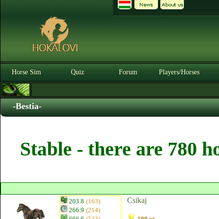
Horse Sim
Quiz
Forum
Players/Horses
-Bestia-
Stable - there are 780 h
Csikaj
203.8
(163)
266.9
(214)
666.6
(533)
100 pt