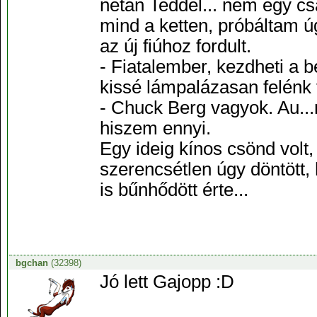
netán Teddel... nem egy csá
mind a ketten, próbáltam ú
az új fiúhoz fordult.
- Fiatalember, kezdheti a b
kissé lámpalázasan felénk 
- Chuck Berg vagyok. Au...
hiszem ennyi.
Egy ideig kínos csönd volt, 
szerencsétlen úgy döntött,
is bűnhődött érte...
bgchan
(32398)
Jó lett Gajopp :D