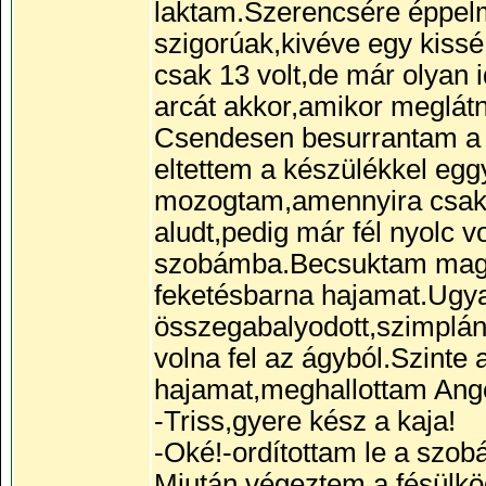
laktam.Szerencsére éppelm
szigorúak,kivéve egy kissé
csak 13 volt,de már olyan
arcát akkor,amikor meglátn
Csendesen besurrantam a h
eltettem a készülékkel eg
mozogtam,amennyira csak
aludt,pedig már fél nyolc 
szobámba.Becsuktam maga
feketésbarna hajamat.Ugyan
összegabalyodott,szimplán
volna fel az ágyból.Szinte
hajamat,meghallottam Ang
-Triss,gyere kész a kaja!
-Oké!-ordítottam le a szob
Miután végeztem a fésülkö