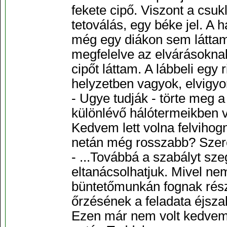
fekete cipő. Viszont a csuk
tetoválás, egy béke jel. A h
még egy diákon sem láttam i
megfelelve az elvárásokna
cipőt láttam. A lábbeli egy 
helyzetben vagyok, elvigyo
- Ugye tudják - törte meg
különlévő hálótermeikben v
Kedvem lett volna felvihogn
netán még rosszabb? Szeren
- ...Továbbá a szabályt sze
eltanácsolhatjuk. Mivel ne
büntetőmunkán fognak rész
őrzésének a feladata éjsza
Ezen már nem volt kedvem 