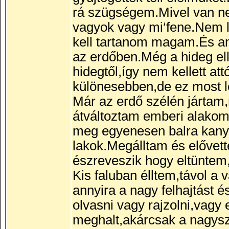
rá szügségem.Mivel van ne
vagyok vagy mi‘fene.Nem 
kell tartanom magam.És am
az erdőben.Még a hideg el
hidegtől,így nem kellett a
különesebben,de ez most l
Már az erdő szélén járta
átváltoztam emberi alakom
meg egyenesen balra kany
lakok.Megálltam és elővet
észreveszik hogy eltüntem
Kis faluban élltem,távol 
annyira a nagy felhajtást 
olvasni vagy rajzolni,vagy
meghalt,akárcsak a nagysz