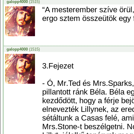
galopp4000
(1515)
“A mesterember szíve örül,
ergo sztem összeütök egy 
galopp4000
(1515)
3.Fejezet
- Ó, Mr.Ted és Mrs.Sparks,
pillantott ránk Béla. Béla 
kezdődött, hogy a férje be
elnevezték Lillynek, az er
sétáltunk a Casas felé, amik
Mrs.Stone-t beszélgetni. N