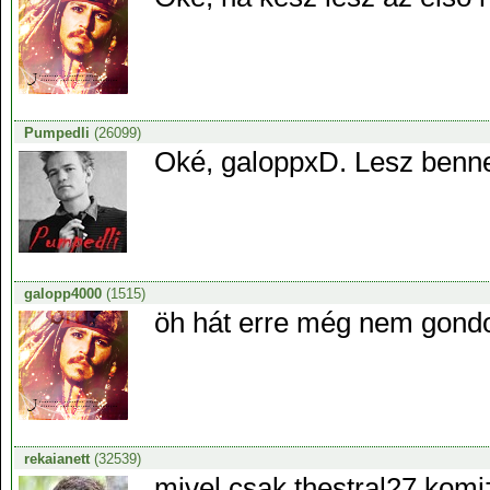
Pumpedli
(26099)
Oké, galoppxD. Lesz benne
galopp4000
(1515)
öh hát erre még nem gondo
rekaianett
(32539)
mivel csak thestral27 kom