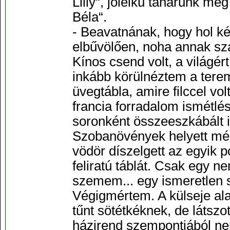
Lilly“, jólelkű tanárunk m
Béla“.
- Beavatnának, hogy hol ké
elbűvölően, noha annak sz
Kínos csend volt, a világé
inkább körülnéztem a tere
üvegtábla, amire filccel vol
francia forradalom ismétlé
soronként összeeszkábált i
Szobanövények helyett még 
vödör díszelgett az egyik 
feliratú táblát. Csak egy 
szemem... egy ismeretlen srá
Végigmértem. A külseje alap
tűnt sötétkéknek, de látszo
házirend szempontjából nem 