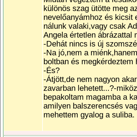
különös szag ütötte meg 
nevelőanyámhoz és kicsit el
nálunk valaki,vagy csak A
Angela értetlen ábrázattal
-Dehát nincs is új szomsz
-Na jó,nem a miénk,hanem
boltban és megkérdeztem h
-És?
-Átjött,de nem nagyon akart
zavarban lehetett...?-mik
bepakoltam magamba a kaj
amilyen balszerencsés vag
mehettem gyalog a suliba.