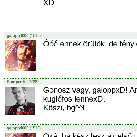
XD
galopp4000
(1515)
Óóó ennek örülök, de tény
Pumpedli
(26099)
Gonosz vagy, galoppxD! Am
kuglófos lennexD.
Köszi, bg^^!
galopp4000
(1515)
Oké, ha kész lesz az első r