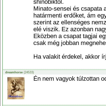
shinobiktól.
Minato-sensei és csapata az
határmenti erdőket, ám egy
szerint az ellenséges nemz
elé viszik. Ez azonban nag
Eközben a csapat tagjai eg
csak még jobban megnehezí
Ha valakit érdekel, akkor 
dreamhorse
(24533)
Én nem vagyok túlzottan od