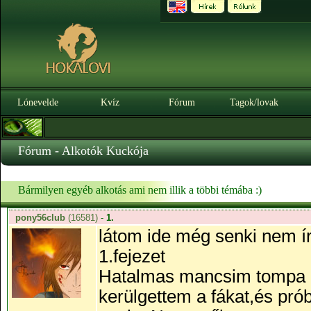
Lónevelde
Kvíz
Fórum
Tagok/lovak
Fórum - Alkotók Kuckója
Bármilyen egyéb alkotás ami nem illik a többi témába :)
pony56club
(16581)
-
1.
látom ide még senki nem írt
1.fejezet
Hatalmas mancsim tompa pu
kerülgettem a fákat,és pr