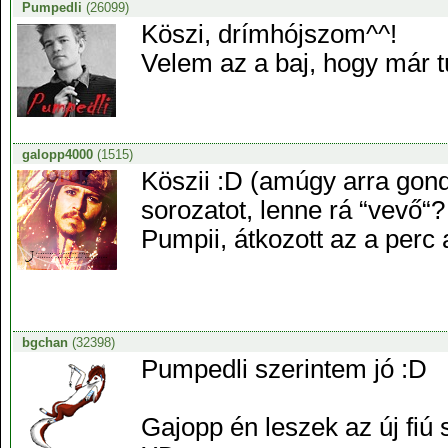
Pumpedli
(26099)
Köszi, drímhójszom^^!
Velem az a baj, hogy már t
galopp4000
(1515)
Köszii :D (amúgy arra gon
sorozatot, lenne rá “vevő“?
Pumpii, átkozott az a perc
bgchan
(32398)
Pumpedli szerintem jó :D
Gajopp én leszek az új fiú