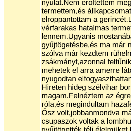
nyulat.Nem erőltettem me
termettem,és állkapcsomat 
elroppantottam a gerincét.
vérfarakas hatalmas termet
lennem.Ugyanis mostanába
gyűjtögetésbe,és ma már 
szólva már kezdtem rüheln
zsákmányt,azonnal feltűni
mehetek el arra amerre lá
nyugodtan elfogyaszthatta
Hireten hideg szélvihar bo
magam.Felnéztem az égre.E
róla,és megindultam hazafe
Ősz volt,jobbanmondva már
csupaszok voltak a lombhul
gyűjtögették téli élelmüke