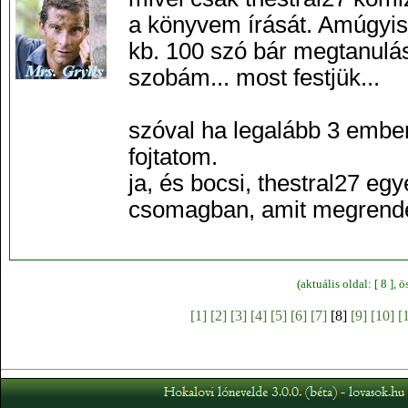
a könyvem írását. Amúgyi
kb. 100 szó bár megtanulá
szobám... most festjük...
szóval ha legalább 3 ember
fojtatom.
ja, és bocsi, thestral27 e
csomagban, amit megrendelt
(aktuális oldal: [ 8 ],
[1]
[2]
[3]
[4]
[5]
[6]
[7]
[8]
[9]
[10]
[