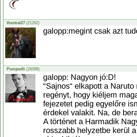
thestral27
(21282)
galopp:megint csak azt tu
Pumpedli
(26099)
galopp: Nagyon jó:D!
“Sajnos“ elkapott a Naruto
regényt, hogy kiéljem maga
fejezetet pedig egyelőre is
érdekel valakit. Na, de ber
A történet a Harmadik Nagy
rosszabb helyzetbe kerül a