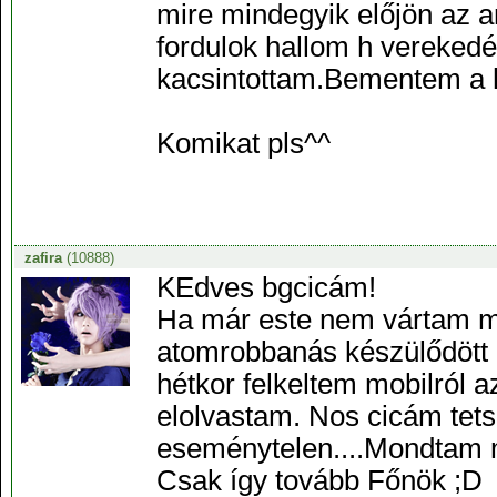
mire mindegyik előjön az a
fordulok hallom h verekedé
kacsintottam.Bementem a 
Komikat pls^^
zafira
(10888)
KEdves bgcicám!
Ha már este nem vártam me
atomrobbanás készülődött 
hétkor felkeltem mobilról 
elolvastam. Nos cicám tetsz
eseménytelen....Mondtam m
Csak így tovább Főnök ;D