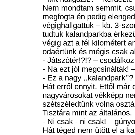
Nem mondtam semmit, csupá
megfogta én pedig elengedt
végighallgattuk – kb. 3-szo
tudtuk kalandparkba érkezü
végig azt a fél kilométert 
odaértünk és mégis csak akk
- Játszótér!?!? – csodálko
- Na ezt jól megcsinálták!
- Ez a nagy ,,kalandpark’’?
Hát erről ennyit. Ettől már
nagyvárosokat vékképp nem
szétszéledtünk volna osztály
Tisztára mint az általános.
- Ni csak - ni csak! – gún
Hát téged nem ütött el a k