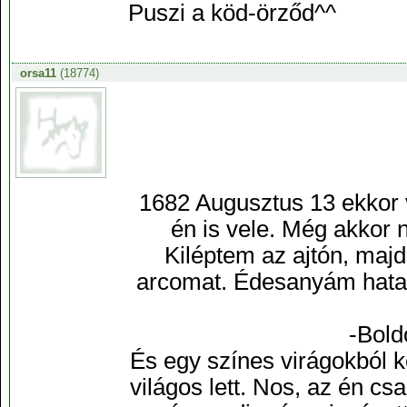
Puszi a köd-örződ^^
orsa11
(18774)
1682 Augusztus 13 ekkor v
én is vele. Még akkor 
Kiléptem az ajtón, maj
arcomat. Édesanyám hatal
-Bold
És egy színes virágokból ké
világos lett. Nos, az én 