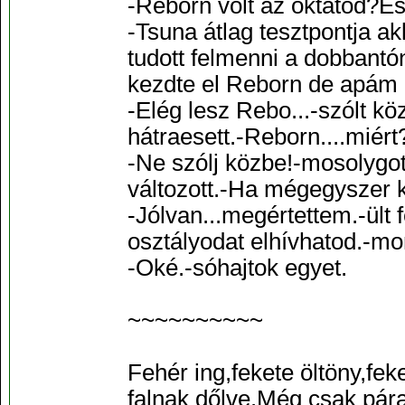
-Reborn volt az oktatód?És
-Tsuna átlag tesztpontja ak
tudott felmenni a dobbantón
kezdte el Reborn de apám 
-Elég lesz Rebo...-szólt k
hátraesett.-Reborn....miért
-Ne szólj közbe!-mosolygot
változott.-Ha mégegyszer k
-Jólvan...megértettem.-ült 
osztályodat elhívhatod.-mo
-Oké.-sóhajtok egyet.
~~~~~~~~~~
Fehér ing,fekete öltöny,fe
falnak dőlve.Még csak pár