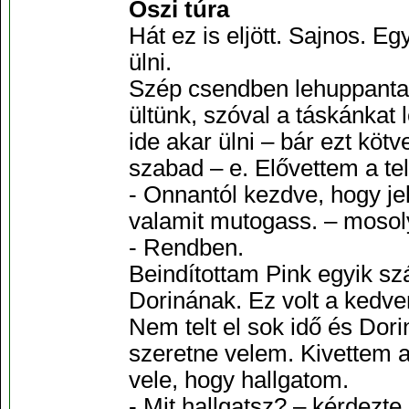
Őszi túra
Hát ez is eljött. Sajnos. E
ülni.
Szép csendben lehuppantam
ültünk, szóval a táskánkat
ide akar ülni – bár ezt kö
szabad – e. Elővettem a te
- Onnantól kezdve, hogy je
valamit mutogass. – moso
- Rendben.
Beindítottam Pink egyik sz
Dorinának. Ez volt a kedve
Nem telt el sok idő és Dori
szeretne velem. Kivettem a
vele, hogy hallgatom.
- Mit hallgatsz? – kérdezte