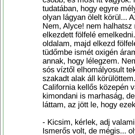
tudatában, hogy egyre mél
olyan lágyan ölelt körül..
Nem, Alyce! nem halhatsz m
elkezdett fölfelé emelkedn
oldalam, majd elkezd fölfel
tüdőmbe ismét oxigén áram
annak, hogy lélegzem. Nem 
sós víztől elhomályosult te
szakadt alak áll körülöttem
California kellős közepén v
kimondani is marhaság, de
láttam, az jött le, hogy ez
- Kicsim, kérlek, adj valami 
Ismerős volt, de mégis... ol