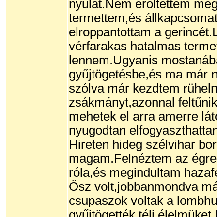
nyulat.Nem erőltettem me
termettem,és állkapcsomat 
elroppantottam a gerincét.
vérfarakas hatalmas termet
lennem.Ugyanis mostanába
gyűjtögetésbe,és ma már 
szólva már kezdtem rüheln
zsákmányt,azonnal feltűni
mehetek el arra amerre lá
nyugodtan elfogyaszthatta
Hireten hideg szélvihar bo
magam.Felnéztem az égre.E
róla,és megindultam hazafe
Ősz volt,jobbanmondva már
csupaszok voltak a lombhul
gyűjtögették téli élelmüke