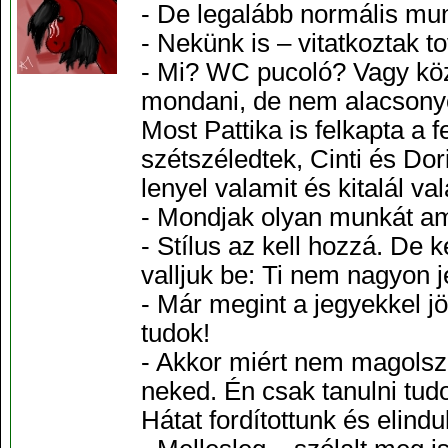
- De legalább normális mu
- Nekünk is – vitatkoztak t
- Mi? WC pucoló? Vagy kö
mondani, de nem alacsonyo
Most Pattika is felkapta a 
szétszéledtek, Cinti és Dor
lenyel valamit és kitalál va
- Mondjak olyan munkát amih
- Stílus az kell hozzá. De 
valljuk be: Ti nem nagyon j
- Már megint a jegyekkel jö
tudok!
- Akkor miért nem magolsz
neked. Én csak tanulni tud
Hátat fordítottunk és elindul