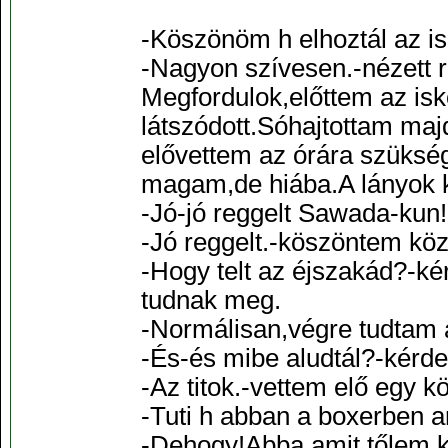
-Köszönöm h elhoztál az is
-Nagyon szívesen.-nézett r
Megfordulok,előttem az isko
látszódott.Sóhajtottam ma
elővettem az órára szüks
magam,de hiába.A lányok ki
-Jó-jó reggelt Sawada-kun
-Jó reggelt.-köszöntem k
-Hogy telt az éjszakád?-ké
tudnak meg.
-Normálisan,végre tudtam 
-És-és mibe aludtál?-kérdez
-Az titok.-vettem elő egy k
-Tuti h abban a boxerben am
-Dehogy!Abba amit tőlem k