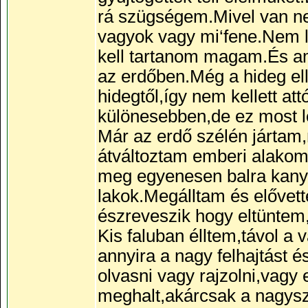
rá szügségem.Mivel van ne
vagyok vagy mi‘fene.Nem 
kell tartanom magam.És am
az erdőben.Még a hideg el
hidegtől,így nem kellett a
különesebben,de ez most l
Már az erdő szélén járta
átváltoztam emberi alakom
meg egyenesen balra kany
lakok.Megálltam és elővet
észreveszik hogy eltüntem
Kis faluban élltem,távol 
annyira a nagy felhajtást 
olvasni vagy rajzolni,vagy
meghalt,akárcsak a nagysz