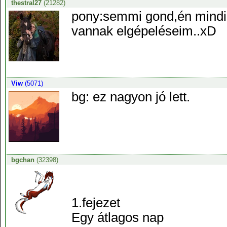
thestral27
(21282)
pony:semmi gond,én mindig
vannak elgépeléseim..xD
Viw
(5071)
bg: ez nagyon jó lett.
bgchan
(32398)
1.fejezet
Egy átlagos nap