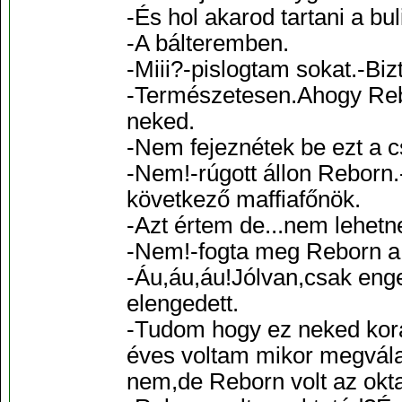
-És hol akarod tartani a b
-A bálteremben.
-Miii?-pislogtam sokat.-Biz
-Természetesen.Ahogy Rebo
neked.
-Nem fejeznétek be ezt a c
-Nem!-rúgott állon Reborn.
következő maffiafőnök.
-Azt értem de...nem lehetn
-Nem!-fogta meg Reborn a 
-Áu,áu,áu!Jólvan,csak en
elengedett.
-Tudom hogy ez neked kora
éves voltam mikor megvála
nem,de Reborn volt az okt