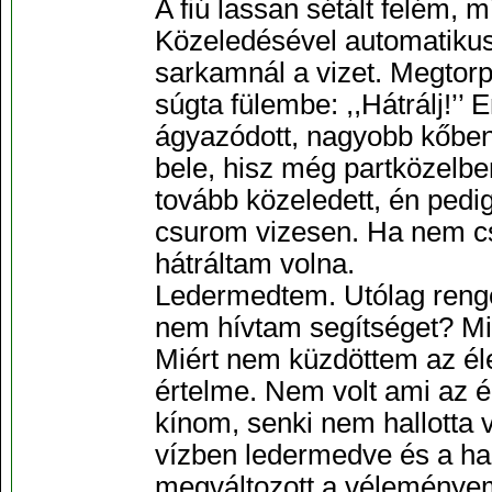
A fiú lassan sétált felém, mí
Közeledésével automatiku
sarkamnál a vizet. Megtorp
súgta fülembe: ,,Hátrálj!’
ágyazódott, nagyobb kőbe
bele, hisz még partközelben
tovább közeledett, én ped
csurom vizesen. Ha nem cs
hátráltam volna.
Ledermedtem. Utólag rengete
nem hívtam segítséget? Mi
Miért nem küzdöttem az éle
értelme. Nem volt ami az é
kínom, senki nem hallotta 
vízben ledermedve és a hal
megváltozott a véleményem