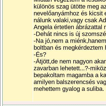
különös szag ütötte meg 
nevelőanyámhoz és kicsit el
nálunk valaki,vagy csak A
Angela értetlen ábrázattal
-Dehát nincs is új szomsz
-Na jó,nem a miénk,hanem
boltban és megkérdeztem h
-És?
-Átjött,de nem nagyon akart
zavarban lehetett...?-mik
bepakoltam magamba a kaj
amilyen balszerencsés vag
mehettem gyalog a suliba.