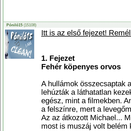
Póniló15
(15108)
Itt is az első fejezet! Remé
1. Fejezet
Fehér köpenyes orvos
A hullámok összecsaptak a
lehúzták a láthatatlan kez
egész, mint a filmekben. A
a felszínre, mert a levegő
Az az átkozott Michael... M
most is muszáj volt belém 