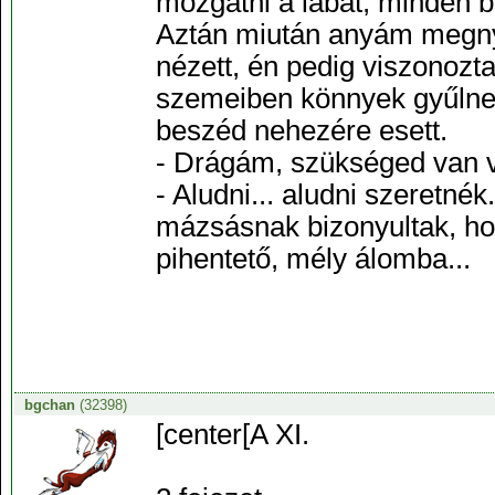
mozgatni a lábát, minden b
Aztán miután anyám megnyu
nézett, én pedig viszonozt
szemeiben könnyek gyűlnek
beszéd nehezére esett.
- Drágám, szükséged van v
- Aludni... aludni szeretn
mázsásnak bizonyultak, ho
pihentető, mély álomba...
bgchan
(32398)
[center[A XI.