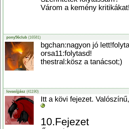
Várom a kemény kritikákat
pony56club
(16581)
bgchan:nagyon jó lett!folyt
orsa11:folytasd!
thestral:kösz a tanácsot;)
lovasíjjász
(41190)
Itt a kövi fejezet. Valósz
10.Fejezet