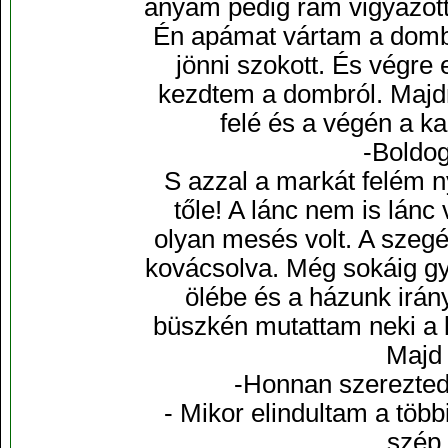
anyám pedig rám vigyázott
Én apámat vártam a dombt
jönni szokott. És végre 
kezdtem a dombról. Majd
felé és a végén a ka
-Boldog
S azzal a markát felém n
tőle! A lánc nem is lánc
olyan mesés volt. A szegél
kovácsolva. Még sokáig g
ölébe és a házunk irán
büszkén mutattam neki a 
Majd 
-Honnan szerezted
- Mikor elindultam a töb
szép