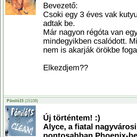
Bevezető:
Csoki egy 3 éves vak kutyu
adtak be.
Már nagyon régóta van egy 
mindegyikben csalódott. M
nem is akarják örökbe foga
Elkezdjem??
Póniló15
(15108)
Új történtem! :)
Alyce, a fiatal nagyvárosi
pontosabban Phoenix-be k