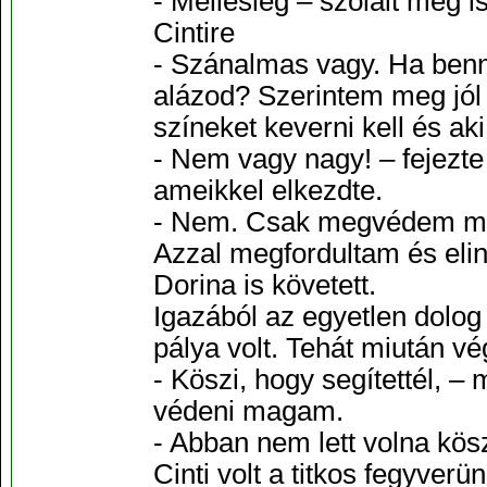
- Mellesleg – szólalt meg is
Cintire
- Szánalmas vagy. Ha ben
alázod? Szerintem meg jól 
színeket keverni kell és ak
- Nem vagy nagy! – fejezte
ameikkel elkezdte.
- Nem. Csak megvédem ma
Azzal megfordultam és elin
Dorina is követett.
Igazából az egyetlen dolog
pálya volt. Tehát miután vé
- Köszi, hogy segítettél, –
védeni magam.
- Abban nem lett volna kö
Cinti volt a titkos fegyverün