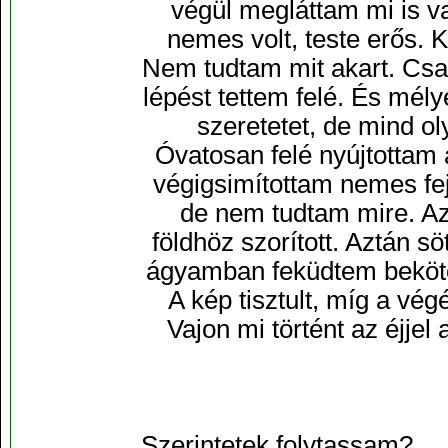
végül megláttam mi is va
nemes volt, teste erős.
Nem tudtam mit akart. Csa
lépést tettem felé. És mé
szeretetet, de mind o
Óvatosan felé nyújtotta
végigsimítottam nemes fe
de nem tudtam mire. Az
földhöz szorított. Aztán s
ágyamban feküdtem bekötö
A kép tisztult, míg a vé
Vajon mi történt az éjjel
Szerintetek folytassam?