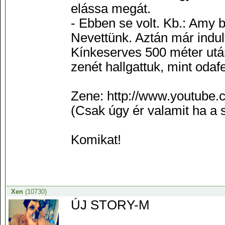
elássa megát.
- Ebben se volt. Kb.: Amy be
Nevettünk. Aztán már indul
Kínkeserves 500 méter utá
zenét hallgattuk, mint odafe
Zene: http://www.youtub
(Csak úgy ér valamit ha a s
Komikat!
Xen
(10730)
ÚJ STORY-M