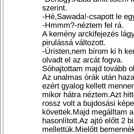
szerint.
-Hé,Sawada!-csapott le egy
-Hmmm?-néztem fel rá.
A kemény arckifejezés lágy
pirulássá változott.
-Úristen,nem bírom ki h k
olvadt el az arcát fogva.
Sóhajtottam majd tovább o
Az unalmas órák után haza
ezért gyalog kellett menn
mikor hátra néztem.Azt hi
rossz volt a bujdosási kép
követtek.Majd megálltam a 
hasonlított.Az ajtó előtt 2
mellettük.Mielőtt bemennék