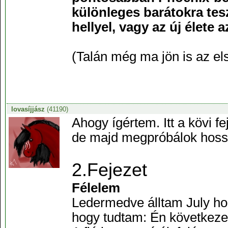
különleges barátokra tesz
hellyel, vagy az új élete 
(Talán még ma jön is az első
lovasíjjász
(41190)
Ahogy ígértem. Itt a kövi f
de majd megpróbálok hossz
2.Fejezet
Félelem
Ledermedve álltam July holt
hogy tudtam: Én következ