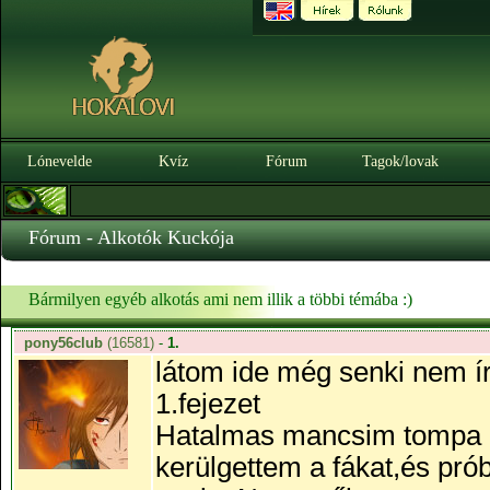
Lónevelde
Kvíz
Fórum
Tagok/lovak
3.0.0. B
Fórum - Alkotók Kuckója
Bármilyen egyéb alkotás ami nem illik a többi témába :)
pony56club
(16581)
-
1.
látom ide még senki nem írt
1.fejezet
Hatalmas mancsim tompa pu
kerülgettem a fákat,és pr