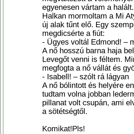
egyenesen vártam a halált.
Halkan mormoltam a Mi Aty
új alak tűnt elő. Egy szempi
megdicsérte a fiút:
- Ügyes voltál Edmond! –
A nő hosszú barna haja bel
Levegőt venni is féltem. M
megfogta a nő vállát és gy
- Isabell! – szólt rá lágyan
A nő bólintott és helyére 
tudtam volna jobban lederme
pillanat volt csupán, ami el
a sötétségtől.
Komikat!Pls!