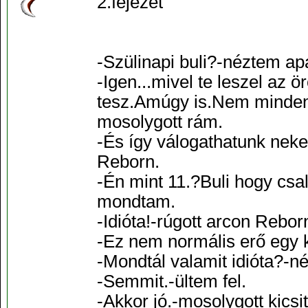
2.fejezet
-Szülinapi buli?-néztem a
-Igen...mivel te leszel az 
tesz.Amúgy is.Nem minden
mosolygott rám.
-És így válogathatunk neke
Reborn.
-Én mint 11.?Buli hogy cs
mondtam.
-Idióta!-rúgott arcon Rebor
-Ez nem normális erő egy 
-Mondtál valamit idióta?-né
-Semmit.-ültem fel.
-Akkor jó.-mosolygott kicsi