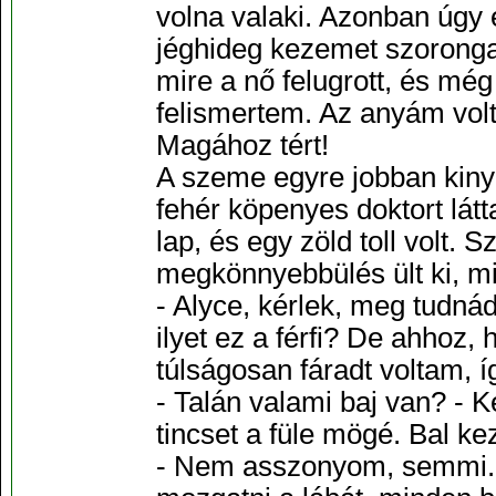
volna valaki. Azonban úgy 
jéghideg kezemet szoronga
mire a nő felugrott, és mé
felismertem. Az anyám volt 
Magához tért!
A szeme egyre jobban kinyíl
fehér köpenyes doktort lát
lap, és egy zöld toll volt.
megkönnyebbülés ült ki, m
- Alyce, kérlek, meg tudná
ilyet ez a férfi? De ahhoz
túlságosan fáradt voltam, í
- Talán valami baj van? - 
tincset a füle mögé. Bal ke
- Nem asszonyom, semmi. E