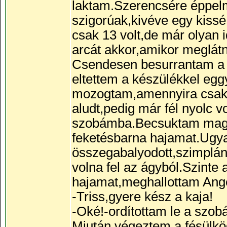
laktam.Szerencsére éppelm
szigorúak,kivéve egy kissé
csak 13 volt,de már olyan
arcát akkor,amikor meglátn
Csendesen besurrantam a h
eltettem a készülékkel eg
mozogtam,amennyira csak
aludt,pedig már fél nyolc 
szobámba.Becsuktam maga
feketésbarna hajamat.Ugyan
összegabalyodott,szimplán
volna fel az ágyból.Szinte
hajamat,meghallottam Ang
-Triss,gyere kész a kaja!
-Oké!-ordítottam le a szob
Miután végeztem a fésülkö