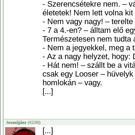
- Szerencsétekre nem. – v
életetek! Nem lett volna kit
- Nem vagy nagy! – terelte
- 7 a 4.-en? – álltam elő e
Természetesen nem tudta a v
- Nem a jegyekkel, meg a ta
- Az a nagy helyzet, hogy: 
- Hát nem! – szállt be a vit
csak egy Looser – hüvelyk 
homlokán – vagy.
[...]
lovasíjjász
(41190)
[...]