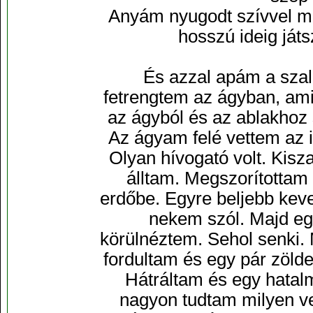
Anyám nyugodt szívvel m
hosszú ideig ját
És azzal apám a szal
fetrengtem az ágyban, ami
az ágyból és az ablakhoz 
Az ágyam felé vettem az ir
Olyan hívogató volt. Kis
álltam. Megszorítottam
erdőbe. Egyre beljebb kev
nekem szól. Majd eg
körülnéztem. Sehol senki. 
fordultam és egy pár zöl
Hátráltam és egy hatal
nagyon tudtam milyen ve