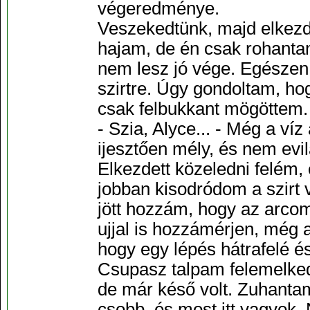
végeredménye.
Veszekedtünk, majd elkezd
hajam, de én csak rohantam
nem lesz jó vége. Egészen 
szirtre. Úgy gondoltam, ho
csak felbukkant mögöttem.
- Szia, Alyce... - Még a víz 
ijesztően mély, és nem evilá
Elkezdett közeledni felém,
jobban kisodródom a szirt 
jött hozzám, hogy az arcom
ujjal is hozzámérjen, még a
hogy egy lépés hátrafelé 
Csupasz talpam felemelkede
de már késő volt. Zuhanta
csobb, és most itt vagyok