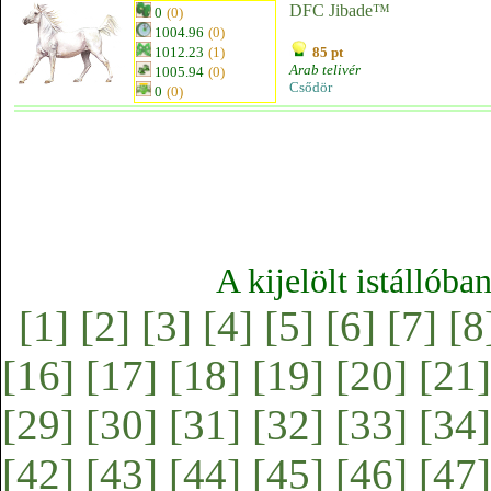
DFC Jibade™
0
(0)
1004.96
(0)
1012.23
(1)
85 pt
Arab telivér
1005.94
(0)
Csődör
0
(0)
A kijelölt istállóba
[1]
[2]
[3]
[4]
[5]
[6]
[7]
[8
[16]
[17]
[18]
[19]
[20]
[21]
[29]
[30]
[31]
[32]
[33]
[34]
[42]
[43]
[44]
[45]
[46]
[47]