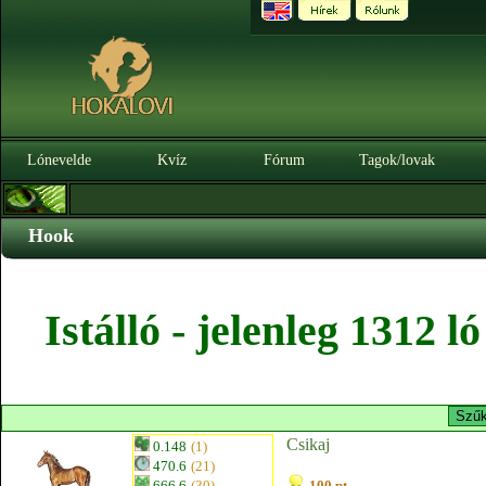
Lónevelde
Kvíz
Fórum
Tagok/lovak
Hook
Istálló - jelenleg 1312 
Csikaj
0.148
(1)
470.6
(21)
666.6
(30)
100 pt