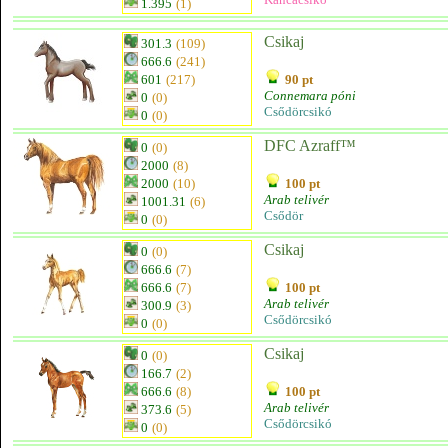
1.395
(1)
Csikaj
301.3
(109)
666.6
(241)
601
(217)
90 pt
Connemara póni
0
(0)
Csődörcsikó
0
(0)
DFC Azraff™
0
(0)
2000
(8)
2000
(10)
100 pt
Arab telivér
1001.31
(6)
Csődör
0
(0)
Csikaj
0
(0)
666.6
(7)
666.6
(7)
100 pt
Arab telivér
300.9
(3)
Csődörcsikó
0
(0)
Csikaj
0
(0)
166.7
(2)
666.6
(8)
100 pt
Arab telivér
373.6
(5)
Csődörcsikó
0
(0)