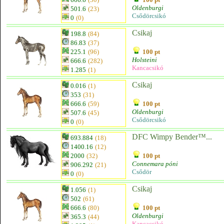
Oldenburgi
501.6
(23)
Csődörcsikó
0
(0)
Csikaj
198.8
(84)
86.83
(37)
225.1
(96)
100 pt
Holsteini
666.6
(282)
Kancacsikó
1.285
(1)
Csikaj
0.016
(1)
353
(31)
666.6
(59)
100 pt
Oldenburgi
507.6
(45)
Csődörcsikó
0
(0)
DFC Wimpy Bender™...
693.884
(18)
1400.16
(12)
2000
(32)
100 pt
Connemara póni
906.292
(21)
Csődör
0
(0)
Csikaj
1.056
(1)
502
(61)
666.6
(80)
100 pt
Oldenburgi
365.3
(44)
Kancacsikó