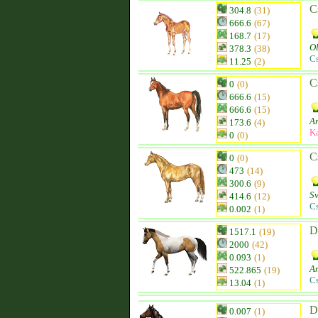
C
304.8
(31)
666.6
(67)
168.7
(17)
O
378.3
(38)
C
11.25
(2)
C
0
(0)
666.6
(15)
666.6
(15)
Ar
173.6
(4)
K
0
(0)
C
0
(0)
473
(14)
300.6
(9)
S
414.6
(12)
C
0.002
(1)
D
1517.1
(19)
2000
(42)
0.093
(1)
Am
522.865
(19)
C
13.04
(1)
D
0.007
(1)