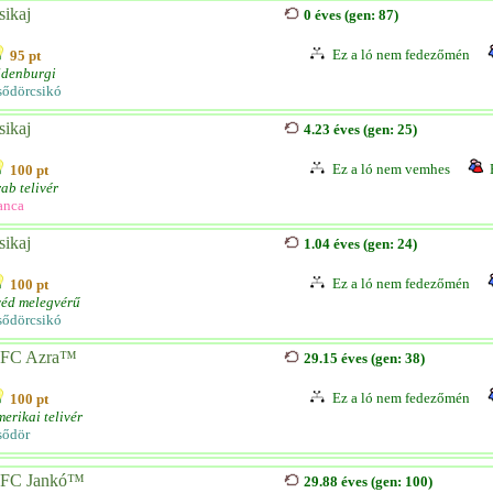
sikaj
0 éves (gen: 87)
Ez a ló nem fedezőmén
95 pt
ldenburgi
sődörcsikó
sikaj
4.23 éves (gen: 25)
Ez a ló nem vemhes
100 pt
ab telivér
anca
sikaj
1.04 éves (gen: 24)
Ez a ló nem fedezőmén
100 pt
véd melegvérű
sődörcsikó
FC Azra™
29.15 éves (gen: 38)
Ez a ló nem fedezőmén
100 pt
erikai telivér
sődör
FC Jankó™
29.88 éves (gen: 100)