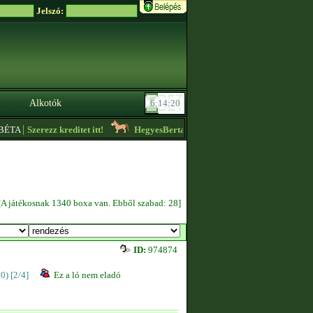
Jelszó:
Alkotók
|
ÉTA
Szerezz kreditet itt!
HegyesBerta
- Zebrákat lehet nálam szerezni zabsz
[A játékosnak 1340 boxa van. Ebből szabad: 28]
ID:
974874
00)
[2/4]
Ez a ló nem eladó