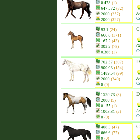
0.473
(1)
647.572
(82)
A
2000
(257)
C
2000
(327)
C
93.1
(24)
666.6
(171)
167.2
(43)
O
302.2
(78)
C
0.386
(1)
D
702.57
(307)
900.03
(154)
1489.54
(99)
An
2000
(340)
C
0
(0)
D
1529.73
(3)
2000
(5)
0.155
(1)
Am
1003.81
(2)
C
0
(0)
C
408.3
(47)
666.6
(77)
0
(0)