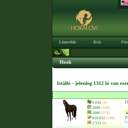
Lónevelde
Kvíz
Fór
Hook
Istálló - jelenleg 1312 ló van ez
D
0.026
(1)
2000
(339)
2000
(374)
T
916.632
(169)
C
2.553
(0)