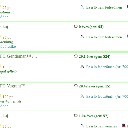
Ez a ló nem fedezőmén
95 pt
nglo-arab
sődör
sikaj
0 éves (gen: 95)
Ez a ló nem fedezőmén
95 pt
ldenburgi
sődörcsikó
FC Gentleman™ /...
29.1 éves (gen: 524)
Ez a ló fedezőmén (Ár: 70
100 pt
gol telivér
sődör
FC Vagrant™
29.42 éves (gen: 15)
Ez a ló fedezőmén (Ár: 70
100 pt
erikai telivér
sődör
sikaj
1.04 éves (gen: 57)
Ez a ló nem vemhes
90 pt