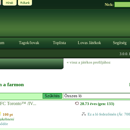
Nick:
um
Tagok/lovak
Toplista
Lovas Játékok
Segítség
3.0.0. B
« vissz a játékos profiljához
en a farmon
FC Toronto™ /IV...
28.73 éves (gen: 133)
Ez a ló fedezőmén (Ár: 70
100 pt
rakehneni
sődör