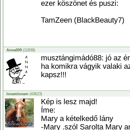
ezer köszönet és puszi:
TamZeen (BlackBeauty7)
Anna009
(11839)
musztángimádó88: jó az ért
ha komikra vágyik valaki az
kapsz!!!
lovamlovam
(43623)
Kép is lesz majd!
Íme:
Mary a kételkedő lány
-Mary .szól Sarolta Mary a