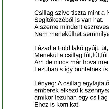
Csillag szíve tiszta mint a
Segítőkezéből is van hat.
A szeme mindent észreve
Nem menekülhet semmilyen
Lázad a Föld lakó gyújt, üt,
Menekül a csillag fút,fút,fút
Ám de nincs már hova men
Lezuhan s így büntetnek is
Lényeg: A csillag egyfajta 
emberek elkezdik szennyez
amikor lezuhan egy csillag
Ehez is komikat!