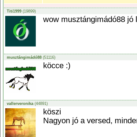
Titi1999
(19899)
wow musztángimádó88 jó le
musztángimádó88
(51116)
köcce :)
vallerveronika
(44891)
köszi
Nagyon jó a versed, minde