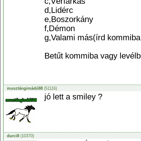
c,Vérfarkas
d,Lidérc
e,Boszorkány
f,Démon
g,Valami más(írd kommiba 
Betűt kommiba vagy levélb
musztángimádó88
(51116)
jó lett a smiley ?
durci8
(10370)