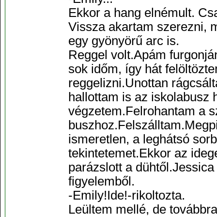
Ekkor a hang elnémult. Csa
Vissza akartam szerezni, m
egy gyönyörű arc is.
Reggel volt.Apám furgonj
sok időm, így hát felöltöz
reggelizni.Unottan rágcsá
hallottam is az iskolabusz 
végzetem.Felrohantam a s
buszhoz.Felszálltam.Megpi
ismeretlen, a leghátsó so
tekintetemet.Ekkor az idege
parázslott a dühtől.Jessica
figyelemből.
-Emily!Ide!-rikoltozta.
Leültem mellé, de továbbra