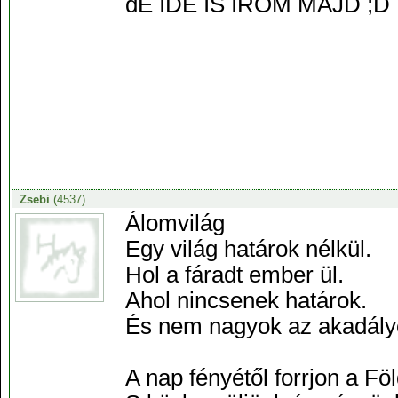
dE IDE IS ÍROM MAJD ;D
Zsebi
(4537)
Álomvilág
Egy világ határok nélkül.
Hol a fáradt ember ül.
Ahol nincsenek határok.
És nem nagyok az akadály
A nap fényétől forrjon a Föl