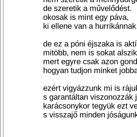
de szeretik a művelődést.
okosak is mint egy páva,
ki ellene van a hurrikánnak
de ez a póni éjszaka is aktí
mitöbb, nem is sokat alszik
mert egyre csak azon gond
hogyan tudjon minket jobba
ezért vigyázzunk mi is ráju
s garantáltan viszonozzák 
karácsonykor tegyük ezt ve
s visszajő minden jóságun