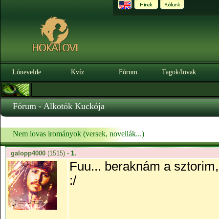
Lónevelde
Kvíz
Fórum
Tagok/lovak
Fórum - Alkotók Kuckója
Nem lovas irományok (versek, novellák...)
galopp4000
(1515)
-
1.
Fuu... beraknám a sztorim
:/