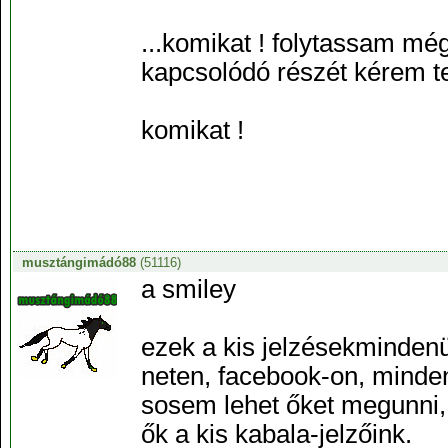
...komikat ! folytassam még
kapcsolódó részét kérem t
komikat !
musztángimádó88
(51116)
a smiley
ezek a kis jelzésekmindenü
neten, facebook-on, minde
sosem lehet őket megunni,
ők a kis kabala-jelzőink.