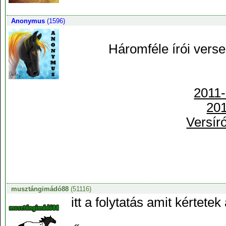
Anonymus
(1596)
Háromféle írói verse
2011-
201
Versír
musztángimádó88
(51116)
itt a folytatás amit kértetek