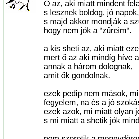
Ő az, aki miatt mindent fel
s lesznek boldog, jó napok,
s majd akkor mondják a sz
hogy nem jók a “zűreim“.
a kis sheti az, aki miatt ez
mert ő az aki mindíg híve 
annak a három dolognak,
amit ők gondolnak.
ezek pedip nem mások, mint
fegyelem, na és a jó szoká
ezek azok, mi miatt olyan j
s mi miatt a shetik jók mind
nem szeretik a mennydörgé