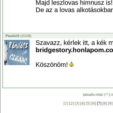
Majd leszlovas himnusz is!
De az a lovas alkotásokba
Póniló15
(15108)
Szavazz, kérlek itt, a kék
bridgestory.honlapom.c
Köszönöm!
(aktuális oldal: [ 7 ]
[1]
[2]
[3]
[4]
[5]
[6]
[7]
[8]
[9]