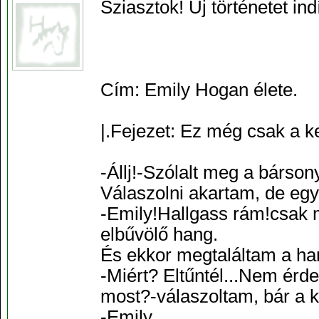
Sziasztok! Új történetet ind
Cím: Emily Hogan élete.
|.Fejezet: Ez még csak a k
-Állj!-Szólalt meg a bárso
Válaszolni akartam, de eg
-Emily!Hallgass rám!csak 
elbűvölő hang.
És ekkor megtaláltam a h
-Miért? Eltűntél...Nem érd
most?-válaszoltam, bár a ke
-Emily...