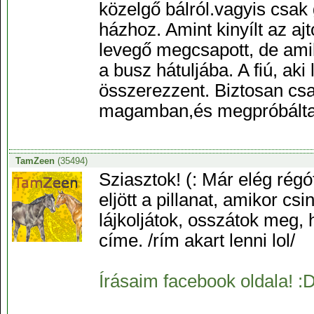
közelgő bálról.vagyis csa
házhoz. Amint kinyílt az aj
levegő megcsapott, de amil
a busz hátuljába. A fiú, aki
összerezzent. Biztosan csak
magamban,és megpróbáltam
TamZeen
(35494)
Sziasztok! (: Már elég rég
eljött a pillanat, amikor cs
lájkoljátok, osszátok meg, 
címe. /rím akart lenni lol/
Írásaim facebook oldala! :