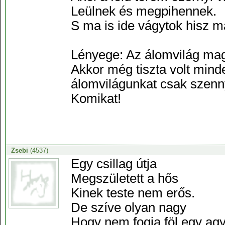
Leülnek és megpihennek.
S ma is ide vágytok hisz m
Lényege: Az álomvilág mag
Akkor még tiszta volt minde
álomvilágunkat csak szenn
Komikat!
Zsebi
(4537)
Egy csillag útja
Megszületett a hős
Kinek teste nem erős.
De szíve olyan nagy
Hogy nem fogja föl egy agy