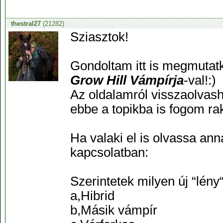
thestral27
(21282)
Sziasztok!
Gondoltam itt is megmutat
Grow Hill Vámpírja
-val!:)
Az oldalamról visszaolvash
ebbe a topikba is fogom rak
Ha valaki el is olvassa ann
kapcsolatban:
Szerintetek milyen új “lény
a,Hibrid
b,Másik vámpír