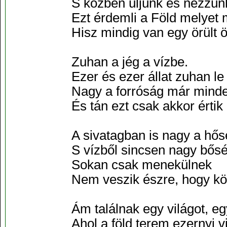
S közben üljünk és nézzünk
Ezt érdemli a Föld melyet
Hisz mindig van egy örült ö
Zuhan a jég a vízbe.
Ezer és ezer állat zuhan le
Nagy a forróság már minde
És tán ezt csak akkor érti
A sivatagban is nagy a hős
S vízből sincsen nagy bősé
Sokan csak menekülnek
Nem veszik észre, hogy kö
Ám találnak egy világot, eg
Ahol a föld terem ezernyi v