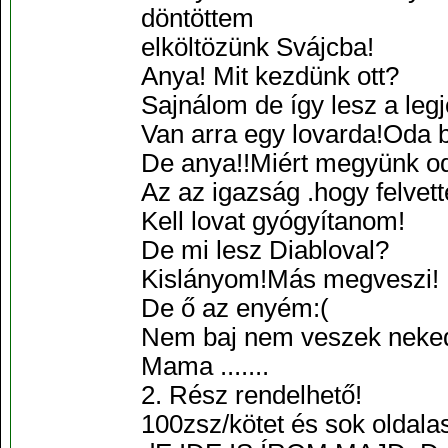
döntöttem
elköltözünk Svájcba!
Anya! Mit kezdünk ott?
Sajnálom de így lesz a le
Van arra egy lovarda!Oda b
De anya!!Miért megyünk o
Az az igazság .hogy felvet
Kell lovat gyógyítanom!
De mi lesz Diabloval?
Kislányom!Más megveszi!
De ő az enyém:(
Nem baj nem veszek neked
Mama .......
2. Rész rendelhető!
100zsz/kötet és sok oldalas