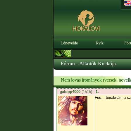
Lónevelde
Kvíz
Fór
Fórum - Alkotók Kuckója
Nem lovas irományok (versek, novellá
galopp4000
(1515)
-
1.
Fuu... beraknám a sz