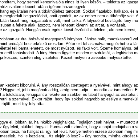
ndtam, hogy semmi keresnivalója nincs itt ilyen későn. – toldotta az igazga
intéznivalóm idebent, utána ígérem hazamegyek.
ang egyáltalán nem a titkárnőjéhez tartozott. Sokkal fiatalabb, halkabb, és 
y megfordult beigazolódott, amit gondolt, az az ember nem a titkárnője volt. 
 talán kicsit még magasabb is volt, mint Erika. A folyosóról bevilágító fény mo
csupán a fekete alak látszott, nem lehetett kivenni az arcát, a vonásait.
 az igazgató. Hangján csak egész kicsit érződött a félelem, aki nem keresi, 
szobában az óra járásával megegyező irányban. Járása halk, macskaszerű volt
l, mint prédáját becserkésző oroszlán. Péter ezt kihasználva megnézhette a lány
élettel teli barna lehetett, de most nyúzott, és fakó volt. Szeme homályos, te
erről tanúskodott. A lány éberen figyelte minden mozdulatát, a legkisebb m
gja koszos, szintén elég viseletes. Kezeit mélyen a zsebébe mélyesztette.
an kezdett kiborulni. A lány rosszallóan csettegett a nyelvével, mint ahogy az
i? Higgye el, jobb magának addig, amíg nem tudja. – mondta az ismeretlen. Eg
t a túloldalára, lehuppant a fekete bőr székbe, és lábát hanyagul az asztalra 
övetni a szemével. Ekkor rájött, hogy így sokkal nagyobb az esélye a menekülé
rájött, mert így folytatta:
ggye el, jobban jár, ha inkább végighallgat. Foglaljon csak helyet. – mutatott
az ügyfeleit, akikkel tárgyalt. Furcsa volt számára, hogy a saját irodájában a 
jobban teszi, ha hallgát rá, így hát leült. Kényelmetlen érzése azonban még m
mesélek. Hol is kezdjem... Az elején jó lesz? – úgy mondta, mintha kérdést 