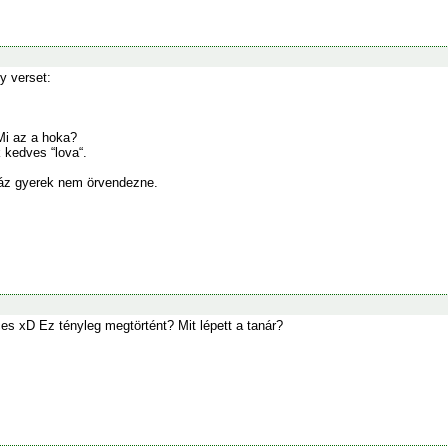
y verset:
Mi az a hoka?
kedves “lova“.
záz gyerek nem örvendezne.
es xD Ez tényleg megtörtént? Mit lépett a tanár?