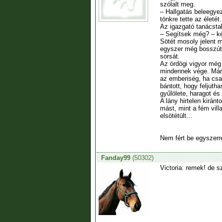
szólalt meg.
– Hallgatás beleegye
tönkre tette az életét.
Az igazgató tanácstala
– Segítsek még? – ké
Sötét mosoly jelent m
egyszer még bosszút á
sorsát.
Az ördögi vigyor még 
mindennek vége. Már n
az emberiség, ha csa
bántott, hogy feljuth
gyűlölete, haragot és
A lány hirtelen kirán
mást, mint a fém vill
elsötétült...
Nem fért be egyszerre
Fanday99
(50302)
Victoria: remek! de s