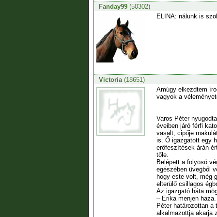
Fanday99
(50302)
ELINA: nálunk is szo
Victoria
(18651)
Amúgy elkezdtem írog
vagyok a véleményete
Varos Péter nyugodta
éveiben járó férfi kat
vasalt, cipője makul
is. Ő igazgatott egy 
erőfeszítések árán ér
tőle.
Belépett a folyosó vé
egészében üvegből vol
hogy este volt, még gy
elterülő csillagos égb
Az igazgató háta mö
– Erika menjen haza. 
Péter határozottan a 
alkalmazottja akarja 