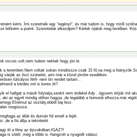
etném kérni. Írni szeretnék egy “regényt“, és már tudom is, hogy miről szól
or lelőném a poént. Szerintetek elkezdjem? Kérlek írjátok meg levélben. Kö
ünk vicces volt,nem tudom nektek hogy jön le:
k a teremben.Nem voltak sokan mindössze csak 15 fő,na meg a hiányzók.Sok-
ig várják az őszi szünetet, ami már a közel jövőre esedékes.
erősen túlsúlyos férfi- nem bír rendet tartani...
elmerül a kérdés mit is keres itt?
yik el hallgat a másik folytatja,senkit nem érdekel Ady , úgysem értjük mit aka
, aki az egyét mindig otthon hagyja ,de legalább a humorát elhozza.már régót
damegy.Elnémul az osztály,ebből baj lesz.
.Talán megússza.
fogja az állát és durván föl emeli a fejét.
,de a fiú állja a tekintetét.
vagy itt a fény az éjszakában,IGAZ?!
ga is sötét ,meg a többi is.-hangzott a nyugodt válasz.