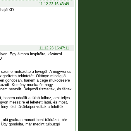
11.12.23 16:43:49
 hajátXD
11.12.23 16:47:11
lyen. Egy álmom inspirálta, kíváncsi
D
nű szeme metszette a levegőt. A negyvenes
igorította tekintetét. Öltönye mindig jól
t ilyen gondosan, hanem a cége működésére
lalkozott. Kemény munka és nagy
em beszélt. Dolgozói tisztelték, és féltek
 hanem odaállt a túlsó falhoz, ami teljes
yon messzire el lehetett látni, és most,
fény földi tükörképei voltak a felettük
, aki gyakran maradt bent túlórázni, bár
. Úgy gondolta, már megint túlbuzgó