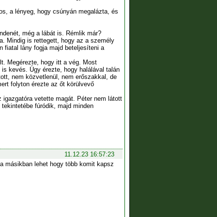
tos, a lényeg, hogy csúnyán megalázta, és
ndenét, még a lábát is. Rémlik már?
a. Mindig is rettegett, hogy az a személy
fiatal lány fogja majd beteljesíteni a
lt. Megérezte, hogy itt a vég. Most
is kevés. Úgy érezte, hogy halálával talán
tott, nem közvetlenül, nem erőszakkal, de
ert folyton érezte az őt körülvevő
z igazgatóra vetette magát. Péter nem látott
 tekintetébe fúródik, majd minden
11.12.23 16:57:23
t a másikban lehet hogy több komit kapsz