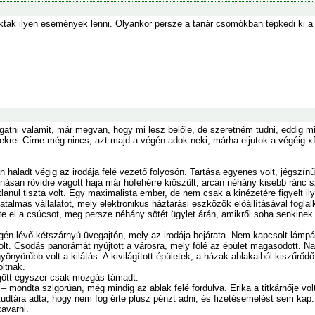
ktak ilyen események lenni. Olyankor persze a tanár csomókban tépkedi ki a
atni valamit, már megvan, hogy mi lesz belőle, de szeretném tudni, eddig mi
kre. Címe még nincs, azt majd a végén adok neki, márha eljutok a végéig x
n haladt végig az irodája felé vezető folyosón. Tartása egyenes volt, jégszí
onásan rövidre vágott haja már hófehérre kiőszült, arcán néhány kisebb ránc sz
átlanul tiszta volt. Egy maximalista ember, de nem csak a kinézetére figyel
hatalmas vállalatot, mely elektronikus háztarási eszközök előállításával fog
te el a csúcsot, meg persze néhány sötét ügylet árán, amikről soha senkinek n
gén lévő kétszárnyú üvegajtón, mely az irodája bejárata. Nem kapcsolt lámpát,
t. Csodás panorámát nyújtott a városra, mely fölé az épület magasodott. Nag
önyörűbb volt a kilátás. A kivilágított épületek, a házak ablakaiból kiszűrődő 
oltnak.
gött egyszer csak mozgás támadt.
– mondta szigorúan, még mindig az ablak felé fordulva. Erika a titkárnője volt
tudtára adta, hogy nem fog érte plusz pénzt adni, és fizetésemelést sem kap
zavarni.