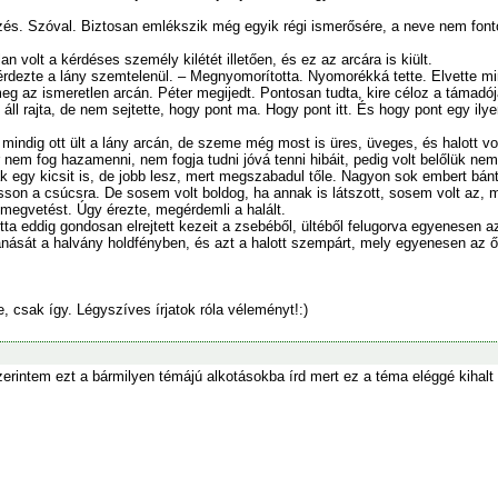
zés. Szóval. Biztosan emlékszik még egyik régi ismerősére, a neve nem fon
n volt a kérdéses személy kilétét illetően, és ez az arcára is kiült.
rdezte a lány szemtelenül. – Megnyomorította. Nyomorékká tette. Elvette mi
eg az ismeretlen arcán. Péter megijedt. Pontosan tudta, kire céloz a támadój
ll rajta, de nem sejtette, hogy pont ma. Hogy pont itt. És hogy pont egy ilyen 
mindig ott ült a lány arcán, de szeme még most is üres, üveges, és halott vo
em fog hazamenni, nem fogja tudni jóvá tenni hibáit, pedig volt belőlük nem 
k egy kicsit is, de jobb lesz, mert megszabadul tőle. Nagyon sok embert bán
asson a csúcsra. De sosem volt boldog, ha annak is látszott, sosem volt az, m
 megvetést. Úgy érezte, megérdemli a halált.
totta eddig gondosan elrejtett kezeit a zsebéből, ültéből felugorva egyenesen a
anását a halvány holdfényben, és azt a halott szempárt, mely egyenesen az ő
, csak így. Légyszíves írjatok róla véleményt!:)
zerintem ezt a bármilyen témájú alkotásokba írd mert ez a téma eléggé kihal