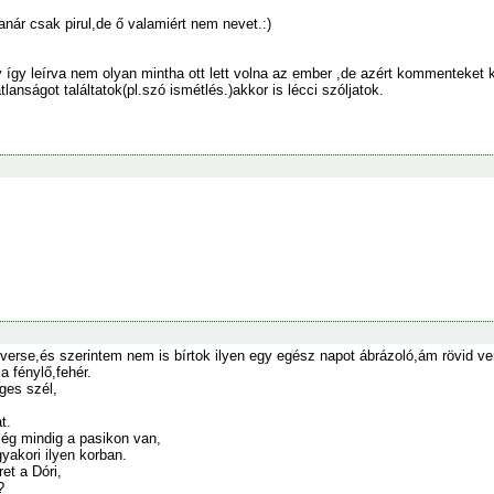
nár csak pirul,de ő valamiért nem nevet.:)
 így leírva nem olyan mintha ott lett volna az ember ,de azért kommenteket 
lanságot találtatok(pl.szó ismétlés.)akkor is lécci szóljatok.
 verse,és szerintem nem is bírtok ilyen egy egész napot ábrázoló,ám rövid ver
a fénylő,fehér.
ges szél,
t.
ég mindig a pasikon van,
yakori ilyen korban.
et a Dóri,
?