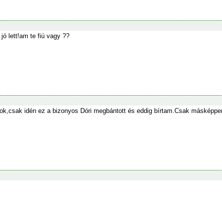
 jó lett!am te fiú vagy ??
k,csak idén ez a bizonyos Dóri megbántott és eddig bírtam.Csak másképpen