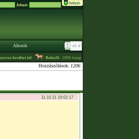
Jelszó:
Alkotók
 kreditet itt!
Baba26
- 2000 összpont feletti Shire méncsikó eladó! -
08:33
Hozzászólások:
1206
11.10.21 19:02:17