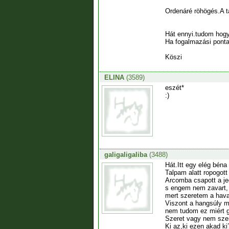
Ordenáré röhögés.A ta
Hát ennyi.tudom hogy
Ha fogalmazási pontat
Köszi
ELINA
(3589)
eszét*
:)
galigaligaliba
(3488)
Hát.Itt egy elég béna
Talpam alatt ropogott 
Arcomba csapott a je
s engem nem zavart,
mert szeretem a hava
Viszont a hangsúly m
nem tudom ez miért g
Szeret vagy nem szer
Ki az,ki ezen akad ki