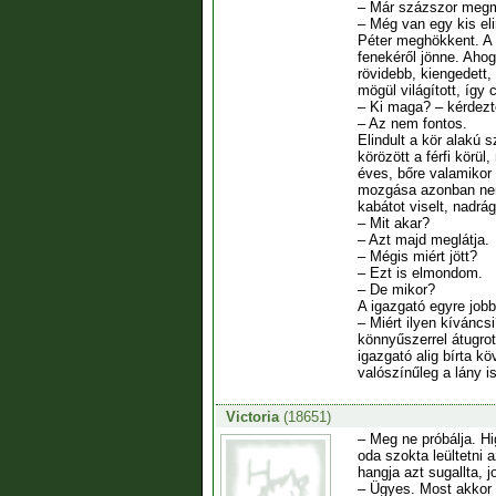
– Már százszor megmo
– Még van egy kis el
Péter meghökkent. A h
fenekéről jönne. Ahog
rövidebb, kiengedett,
mögül világított, így 
– Ki maga? – kérdezte
– Az nem fontos.
Elindult a kör alakú 
körözött a férfi körü
éves, bőre valamikor 
mozgása azonban nem 
kabátot viselt, nadrá
– Mit akar?
– Azt majd meglátja.
– Mégis miért jött?
– Ezt is elmondom.
– De mikor?
A igazgató egyre jobb
– Miért ilyen kíváncs
könnyűszerrel átugrot
igazgató alig bírta k
valószínűleg a lány is 
Victoria
(18651)
– Meg ne próbálja. Hi
oda szokta leültetni 
hangja azt sugallta, 
– Ügyes. Most akkor 