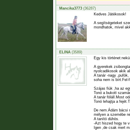
Mancika3773
(36287)
Kedves Játékosok!
A segítségeteket szer
mondhatok, mivel akk
ELINA
(3589)
Egy kis történet:nek
A gyerekek zsibongta
nyolcadikosok akik al
A tanár -nagy ,pufók, 
soha nem is bírt.Fel-f
Szájas fiúk ,ha az eg
Tonó a bukott szamár
A tanár föláll.Most o
Tonó lehajtja a fejét
De nem.Ádám bácsi meg
mélyen a szemébe néz 
A tanító dühös.
-Azt hiszed hogy te 
Igen ,de csak mert ma