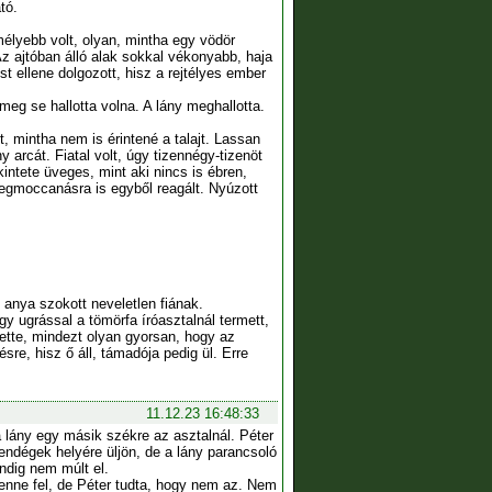
tó.
mélyebb volt, olyan, mintha egy vödör
Az ajtóban álló alak sokkal vékonyabb, haja
st ellene dolgozott, hisz a rejtélyes ember
meg se hallotta volna. A lány meghallotta.
, mintha nem is érintené a talajt. Lassan
 arcát. Fiatal volt, úgy tizennégy-tizenöt
kintete üveges, mint aki nincs is ébren,
egmoccanásra is egyből reagált. Nyúzott
 anya szokott neveletlen fiának.
y ugrással a tömörfa íróasztalnál termett,
tette, mindezt olyan gyorsan, hogy az
sre, hisz ő áll, támadója pedig ül. Erre
11.12.23 16:48:33
 a lány egy másik székre az asztalnál. Péter
vendégek helyére üljön, de a lány parancsoló
indig nem múlt el.
tenne fel, de Péter tudta, hogy nem az. Nem