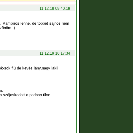
11.12.18 09:40:19
na. Vámpíros lenne, de többet sajnos nem
szönöm :)
11.12.19 18:17:34
sok fiú de kevés lány,nagy lakli
r.
a szájaskodott a padban ülve.