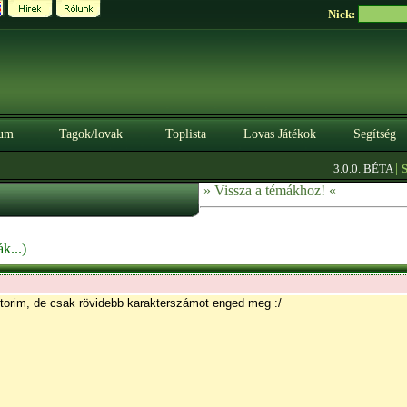
Nick:
um
Tagok/lovak
Toplista
Lovas Játékok
Segítség
|
3.0.0. BÉTA
Szerezz
» Vissza a témákhoz! «
k...)
torim, de csak rövidebb karakterszámot enged meg :/