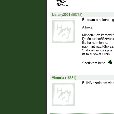
kislany2001
(50755)
Én írtam a hokáról eg
A hoka
Mindenki az kérdezi:
De én tudom!Szívünk 
És ha nem lenne,
nap mint nap,több s
S akinek nincs igazi.
itt talál sokat.Hihihi!
Szerintem béna.
Victoria
(18651)
ELINA szerintem vicc