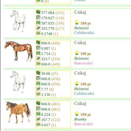
0
(0)
Csikaj
577.084
(352)
179.827
(110)
587.035
(358)
100 pt
Holsteini
355.779
(217)
Csődörcsikó
0.2748
(1)
Csikaj
666.6
(449)
0.007
(1)
2.714
(2)
100 pt
Holsteini
323.7
(218)
Kancacsikó
666.6
(449)
Csikaj
50.66
(35)
666.6
(456)
666.6
(456)
100 pt
Holsteini
7.77
(6)
Csődörcsikó
1.136
(1)
Csikaj
666.6
(482)
666.6
(482)
0.224
(1)
100 pt
Brumby
167.7
(122)
Kancacsikó
0.017
(1)