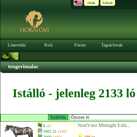
Lónevelde
Kvíz
Fórum
Tagok/lovak
tengerimalac
Istálló - jelenleg 2133 
NustYnez Midnight Exhi...
0
(0)
1001.51
(240)
2000
(480)
100 pt