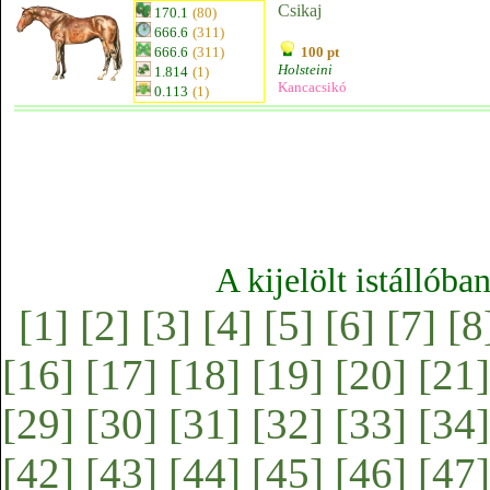
Csikaj
170.1
(80)
666.6
(311)
666.6
(311)
100 pt
Holsteini
1.814
(1)
Kancacsikó
0.113
(1)
A kijelölt istállóba
[1]
[2]
[3]
[4]
[5]
[6]
[7]
[8
[16]
[17]
[18]
[19]
[20]
[21]
[29]
[30]
[31]
[32]
[33]
[34]
[42]
[43]
[44]
[45]
[46]
[47]