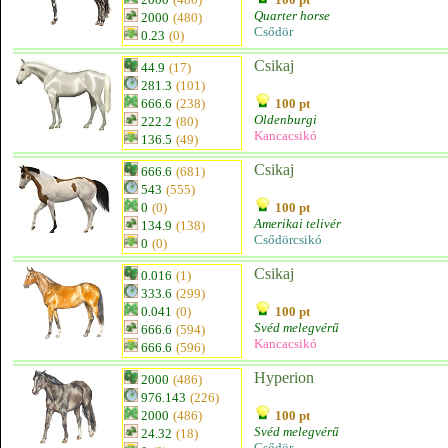
Quarter horse
2000
(480)
Csődör
0.23
(0)
Csikaj
44.9
(17)
281.3
(101)
666.6
(238)
100 pt
Oldenburgi
222.2
(80)
Kancacsikó
136.5
(49)
Csikaj
666.6
(681)
543
(555)
0
(0)
100 pt
Amerikai telivér
134.9
(138)
Csődörcsikó
0
(0)
Csikaj
0.016
(1)
333.6
(299)
0.041
(0)
100 pt
Svéd melegvérű
666.6
(594)
Kancacsikó
666.6
(596)
Hyperion
2000
(486)
976.143
(226)
2000
(486)
100 pt
Svéd melegvérű
24.32
(18)
Csődör