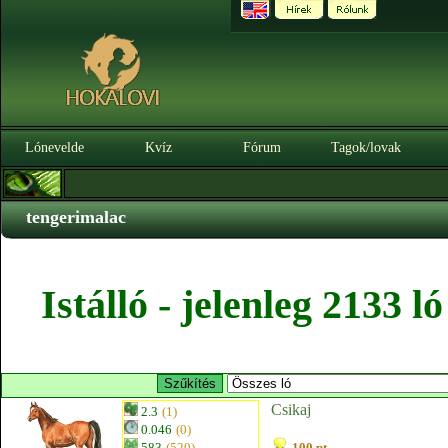
Lónevelde
Kvíz
Fórum
Tagok/lovak
tengerimalac
Istálló - jelenleg 2133 
Csikaj
2.3
(1)
0.046
(0)
583
(520)
100 pt