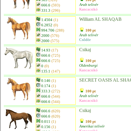
Arab telivér
666.6
(593)
Kancacsikó
331.3
(296)
William AL SHAQAB
1.4504
(1)
6.2852
(0)
994.706
(288)
100 pt
Arab telivér
2000
(576)
Csődör
2000
(575)
Csikaj
14.93
(17)
666.6
(725)
666.6
(725)
100 pt
Oldenburgi
0
(0)
Kancacsikó
135.1
(147)
SECRET OASIS AL SHAQ
0.146
(1)
0.174
(1)
333.3
(272)
100 pt
Arab telivér
666.6
(544)
Kancacsikó
666.6
(544)
Csikaj
666.6
(620)
666.6
(620)
0.011
(1)
100 pt
Amerikai telivér
0.156
(1)
Kancacsikó