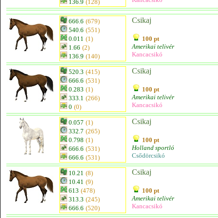
136.9
(128)
Csikaj
666.6
(679)
540.6
(551)
0.011
(1)
100 pt
Amerikai telivér
1.66
(2)
Kancacsikó
136.9
(140)
Csikaj
520.3
(415)
666.6
(531)
0.283
(1)
100 pt
Amerikai telivér
333.1
(266)
Kancacsikó
0
(0)
Csikaj
0.057
(1)
332.7
(265)
0.798
(1)
100 pt
Holland sportló
666.6
(531)
Csődörcsikó
666.6
(531)
Csikaj
10.21
(8)
10.41
(9)
613
(478)
100 pt
Amerikai telivér
313.3
(245)
Kancacsikó
666.6
(520)