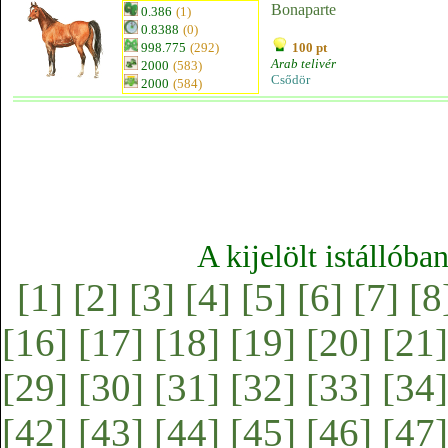
Bonaparte
0.386
(1)
0.8388
(0)
998.775
(292)
100 pt
Arab telivér
2000
(583)
Csődör
2000
(584)
A kijelölt istállóba
[1]
[2]
[3]
[4]
[5]
[6]
[7]
[8
[16]
[17]
[18]
[19]
[20]
[21]
[29]
[30]
[31]
[32]
[33]
[34]
[42]
[43]
[44]
[45]
[46]
[47]