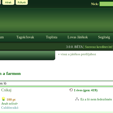
Nick:
um
Tagok/lovak
Toplista
Lovas Játékok
Segítség
|
3.0.0. BÉTA
Szerezz kreditet itt!
« vissz a játékos profiljához
en a farmon
Csikaj
1 éves (gen: 419)
Ez a ló nem fedezőmén
100 pt
Arab telivér
Csődörcsikó