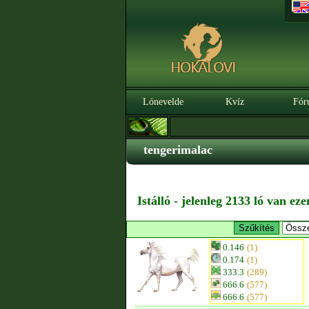
Lónevelde
Kvíz
Fór
tengerimalac
Istálló - jelenleg 2133 ló van ez
0.146
(1)
0.174
(1)
333.3
(289)
666.6
(577)
666.6
(577)