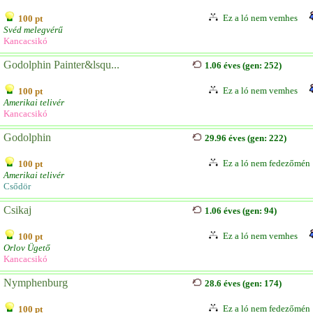
Ez a ló nem vemhes
100 pt
Svéd melegvérű
Kancacsikó
Godolphin Painter&lsqu...
1.06 éves (gen: 252)
Ez a ló nem vemhes
100 pt
Amerikai telivér
Kancacsikó
Godolphin
29.96 éves (gen: 222)
Ez a ló nem fedezőmén
100 pt
Amerikai telivér
Csődör
Csikaj
1.06 éves (gen: 94)
Ez a ló nem vemhes
100 pt
Orlov Ügető
Kancacsikó
Nymphenburg
28.6 éves (gen: 174)
Ez a ló nem fedezőmén
100 pt