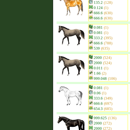
135.2
(128)
0.124
(1)
666.6
(630)
666.6
(630)
0.081
(1)
0.081
(1)
333.2
(395)
666.6
(788)
539
(635)
2000
(524)
2000
(524)
0.011
(1)
1.66
(2)
999.048
(106)
0.081
(1)
0.06
(1)
333.6
(349)
666.6
(697)
654.3
(685)
999.625
(136)
2000
(272)
2000
(272)