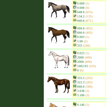
0.009
(1)
0.008
(0)
648.6
(653)
134.2
(135)
666.6
(671)
666.6
(492)
666.6
(492)
0.003
(1)
1.66
(2)
333
(246)
0.025
(1)
2000
(400)
2000
(400)
1002.03
(163)
0
(0)
333.3
(293)
322.3
(283)
666.6
(586)
3.038
(3)
3.186
(3)
0.146
(1)