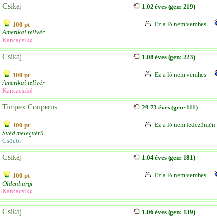
Csikaj
1.02 éves (gen: 219)
Ez a ló nem vemhes
100 pt
Amerikai telivér
Kancacsikó
Csikaj
1.08 éves (gen: 223)
Ez a ló nem vemhes
100 pt
Amerikai telivér
Kancacsikó
Timpex Couperus
29.73 éves (gen: 111)
Ez a ló nem fedezőmén
100 pt
Svéd melegvérű
Csődör
Csikaj
1.04 éves (gen: 181)
Ez a ló nem vemhes
100 pt
Oldenburgi
Kancacsikó
Csikaj
1.06 éves (gen: 139)