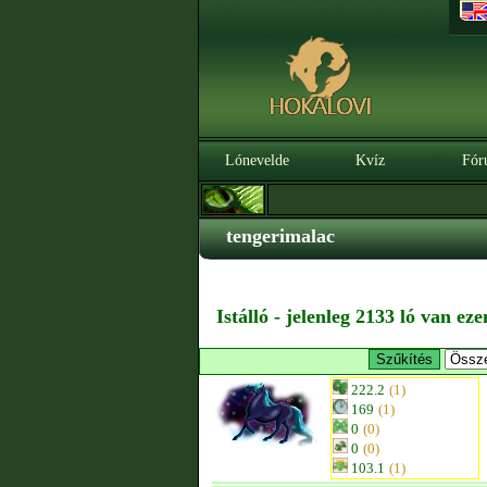
Lónevelde
Kvíz
Fór
tengerimalac
Istálló - jelenleg 2133 ló van ez
222.2
(1)
169
(1)
0
(0)
0
(0)
103.1
(1)