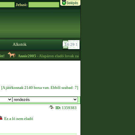
Jelszó:
Alkotók
Annie2005
- Alapáron eladó lovak zabszem hiány miatt különlegesek kever
[A játékosnak 2140 boxa van. Ebből szabad: 7]
ID:
1359383
Ez a ló nem eladó