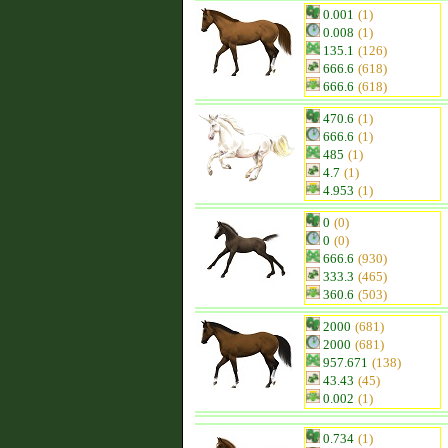
0.001
(1)
0.008
(1)
135.1
(126)
666.6
(618)
666.6
(618)
470.6
(1)
666.6
(1)
485
(1)
4.7
(1)
4.953
(1)
0
(0)
0
(0)
666.6
(930)
333.3
(465)
360.6
(503)
2000
(681)
2000
(681)
957.671
(138)
43.43
(45)
0.002
(1)
0.734
(1)