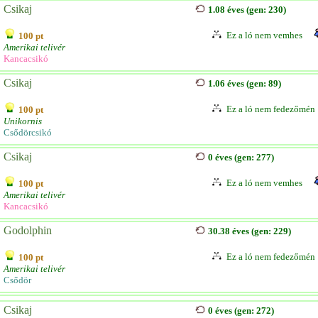
Csikaj
1.08 éves (gen: 230)
Ez a ló nem vemhes
100 pt
Amerikai telivér
Kancacsikó
Csikaj
1.06 éves (gen: 89)
Ez a ló nem fedezőmén
100 pt
Unikornis
Csődörcsikó
Csikaj
0 éves (gen: 277)
Ez a ló nem vemhes
100 pt
Amerikai telivér
Kancacsikó
Godolphin
30.38 éves (gen: 229)
Ez a ló nem fedezőmén
100 pt
Amerikai telivér
Csődör
Csikaj
0 éves (gen: 272)