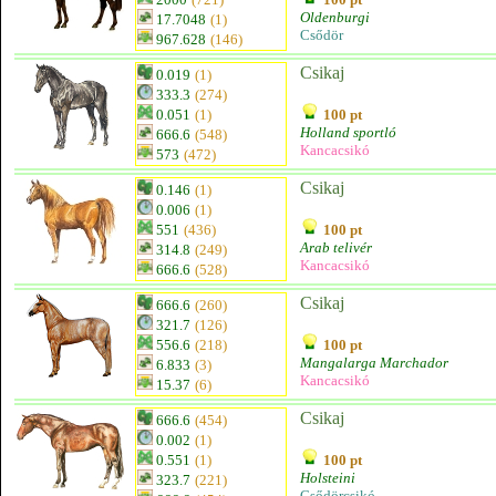
Oldenburgi
17.7048
(1)
Csődör
967.628
(146)
Csikaj
0.019
(1)
333.3
(274)
0.051
(1)
100 pt
Holland sportló
666.6
(548)
Kancacsikó
573
(472)
Csikaj
0.146
(1)
0.006
(1)
551
(436)
100 pt
Arab telivér
314.8
(249)
Kancacsikó
666.6
(528)
Csikaj
666.6
(260)
321.7
(126)
556.6
(218)
100 pt
Mangalarga Marchador
6.833
(3)
Kancacsikó
15.37
(6)
Csikaj
666.6
(454)
0.002
(1)
0.551
(1)
100 pt
Holsteini
323.7
(221)
Csődörcsikó