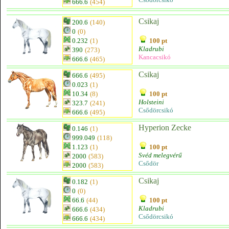
666.6
(454)
Csikaj
200.6
(140)
0
(0)
0.232
(1)
100 pt
Kladrubi
390
(273)
Kancacsikó
666.6
(465)
Csikaj
666.6
(495)
0.023
(1)
10.34
(8)
100 pt
Holsteini
323.7
(241)
Csődörcsikó
666.6
(495)
Hyperion Zecke
0.146
(1)
999.049
(118)
1.123
(1)
100 pt
Svéd melegvérű
2000
(583)
Csődör
2000
(583)
Csikaj
0.182
(1)
0
(0)
66.6
(44)
100 pt
Kladrubi
666.6
(434)
Csődörcsikó
666.6
(434)