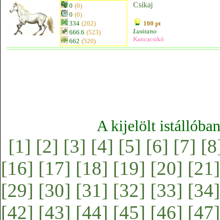
Csikaj
0
(0)
0
(0)
334
(262)
100 pt
Lusitano
666.6
(523)
Kancacsikó
662
(520)
A kijelölt istállóba
[1]
[2]
[3]
[4]
[5]
[6]
[7]
[8
[16]
[17]
[18]
[19]
[20]
[21]
[29]
[30]
[31]
[32]
[33]
[34]
[42]
[43]
[44]
[45]
[46]
[47]