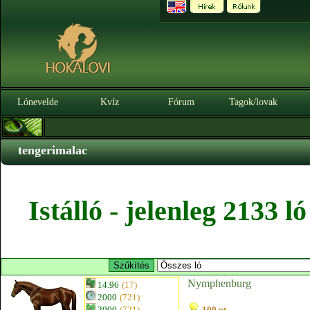
Lónevelde
Kvíz
Fórum
Tagok/lovak
tengerimalac
Istálló - jelenleg 2133 
Nymphenburg
14.96
(17)
2000
(721)
2000
(721)
100 pt